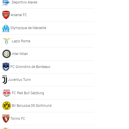
Deportivo Alaves
Arsenal FC
Olympique de Marseille
Lazio Rome
Inter Milan
FC Girondins de Bordeaux
Juventus Turin
FC Red Bull Salzburg
BV Borussia 09 Dortmund
Torino FC