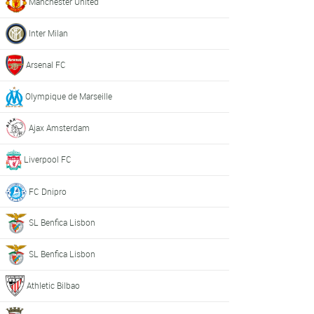
Manchester United
Inter Milan
Arsenal FC
Olympique de Marseille
Ajax Amsterdam
Liverpool FC
FC Dnipro
SL Benfica Lisbon
SL Benfica Lisbon
Athletic Bilbao