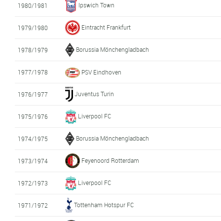
Ipswich Town
1980/1981
Eintracht Frankfurt
1979/1980
Borussia Mönchengladbach
1978/1979
1977/1978
PSV Eindhoven
Juventus Turin
1976/1977
Liverpool FC
1975/1976
Borussia Mönchengladbach
1974/1975
Feyenoord Rotterdam
1973/1974
Liverpool FC
1972/1973
Tottenham Hotspur FC
1971/1972