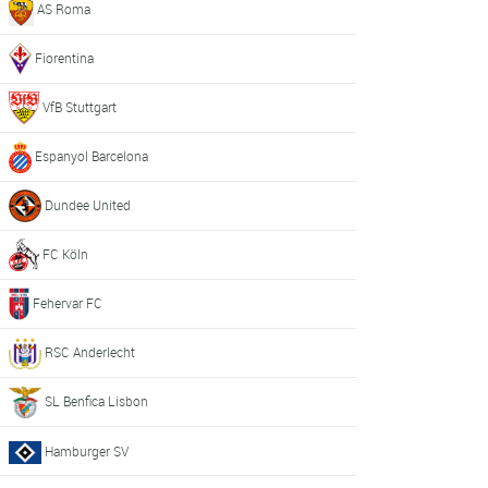
AS Roma
Fiorentina
VfB Stuttgart
Espanyol Barcelona
Dundee United
FC Köln
Fehervar FC
RSC Anderlecht
SL Benfica Lisbon
Hamburger SV