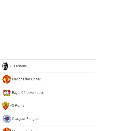
SC Freiburg
Manchester United
Bayer 04 Leverkusen
AS Roma
Glasgow Rangers