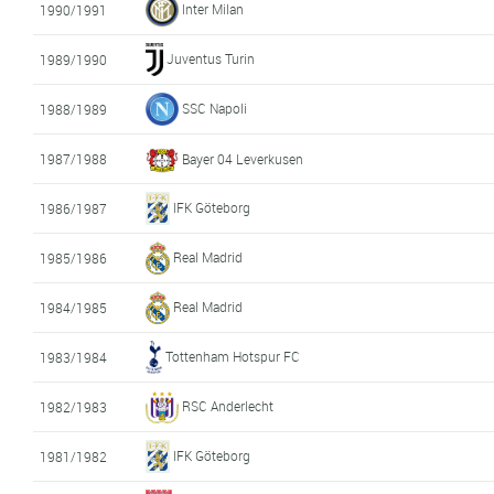
Inter Milan
1990/1991
Juventus Turin
1989/1990
SSC Napoli
1988/1989
1987/1988
Bayer 04 Leverkusen
IFK Göteborg
1986/1987
Real Madrid
1985/1986
Real Madrid
1984/1985
Tottenham Hotspur FC
1983/1984
RSC Anderlecht
1982/1983
IFK Göteborg
1981/1982