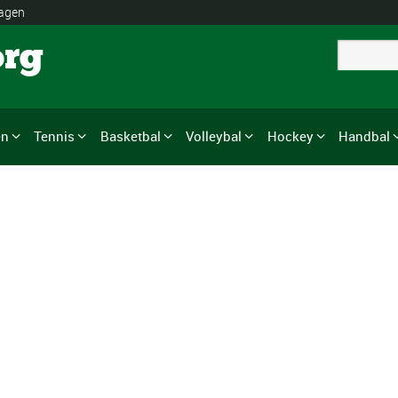
lagen
org
en
Tennis
Basketbal
Volleybal
Hockey
Handbal