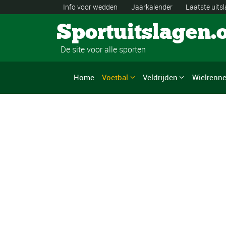
Info voor wedden
Jaarkalender
Laatste uits
Sportuitslagen.
De site voor alle sporten
Home
Voetbal
Veldrijden
Wielrenn