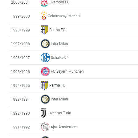
Liverpool FC
2000/2001
Galatasaray Istanbul
1999/2000
Parma FC
1998/1999
Inter Milan
1997/1998
Schalke 04
1996/1997
FC Bayern Munchen
1995/1996
Parma FC
1994/1995
Inter Milan
1993/1994
Juventus Turin
1992/1993
Ajax Amsterdam
1991/1992