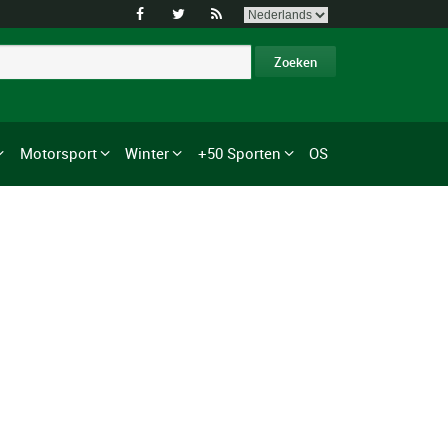



Motorsport
Winter
+50 Sporten
OS