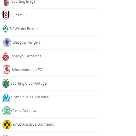
Sporting Braga
Fulham FC
SV Werder Bremen
Glasgow Rangers
Espanyol Barcelona
Middlesbrough FC
Sporting Club Portugal
Olympique de Marseille
Celtic Glasgow
BV Borussia 09 Dortmund