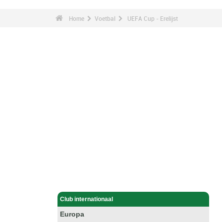
Home
Voetbal
UEFA Cup - Erelijst
Voetbal - Home
Club internationaal
Europa