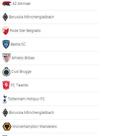
AZ Alkmaar
Borussia Mönchengladbach
Rode Ster Belgrado
Bastia SC
Athletic Bilbao
Club Brugge
FC Twente
Tottenham Hotspur FC
Borussia Mönchengladbach
Wolverhampton Wanderers