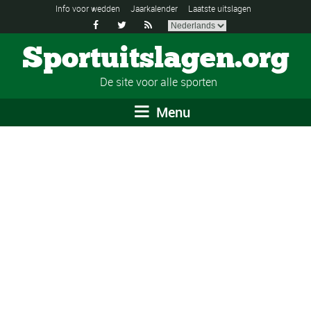
Info voor wedden
Jaarkalender
Laatste uitslagen



Sportuitslagen.org
De site voor alle sporten
Menu