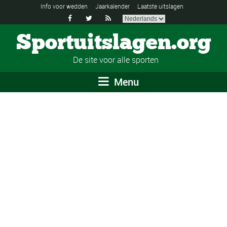
Info voor wedden
Jaarkalender
Laatste uitslagen



Sportuitslagen.org
De site voor alle sporten
Menu