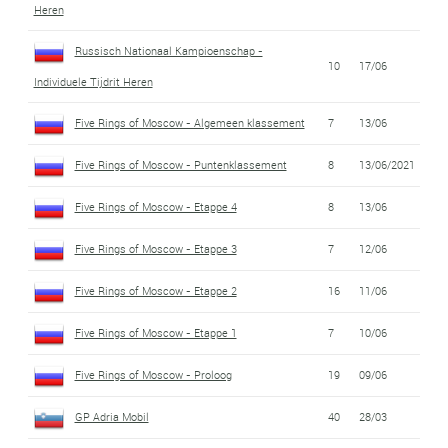
Heren
Russisch Nationaal Kampioenschap -
10
17/06
Individuele Tijdrit Heren
Five Rings of Moscow - Algemeen klassement
7
13/06
Five Rings of Moscow - Puntenklassement
8
13/06/2021
Five Rings of Moscow - Etappe 4
8
13/06
Five Rings of Moscow - Etappe 3
7
12/06
Five Rings of Moscow - Etappe 2
16
11/06
Five Rings of Moscow - Etappe 1
7
10/06
Five Rings of Moscow - Proloog
19
09/06
GP Adria Mobil
40
28/03