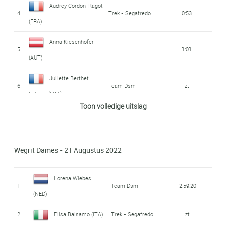
Audrey Cordon-Ragot
4
Trek - Segafredo
0:53
(FRA)
Anna Kiesenhofer
5
1:01
(AUT)
Juliette Berthet
6
Team Dsm
zt
Labous (FRA)
Toon volledige uitslag
Julie Van De Velde
7
Plantur - Pura
1:31
(BEL)
Wegrit Dames - 21 Augustus 2022
Christina
8
Plantur - Pura
1:33
Schweinberger (AUT)
Lorena Wiebes
1
Team Dsm
2:59:20
Elena Hartmann
(NED)
9
1:38
(SUI)
2
Elisa Balsamo (ITA)
Trek - Segafredo
zt
Atom Deweloper