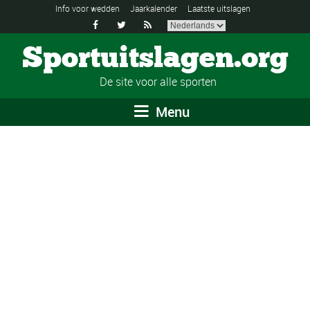
Info voor wedden
Jaarkalender
Laatste uitslagen



Sportuitslagen.org
De site voor alle sporten
Menu