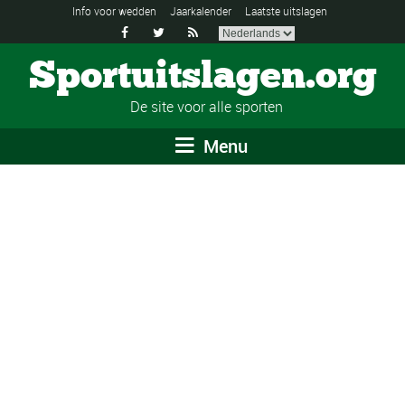
Info voor wedden
Jaarkalender
Laatste uitslagen



Sportuitslagen.org
De site voor alle sporten
Menu