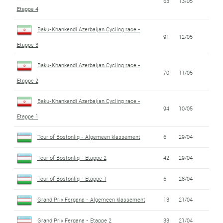
63
13/05
Etappe 4
Baku-Khankendi Azerbaijan Cycling race -
91
12/05
Etappe 3
Baku-Khankendi Azerbaijan Cycling race -
70
11/05
Etappe 2
Baku-Khankendi Azerbaijan Cycling race -
94
10/05
Etappe 1
Tour of Bostonliq - Algemeen klassement
6
29/04
Tour of Bostonliq - Etappe 2
42
29/04
Tour of Bostonliq - Etappe 1
6
28/04
Grand Prix Fergana - Algemeen klassement
13
21/04
Grand Prix Fergana - Etappe 2
33
21/04