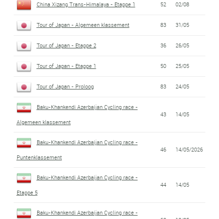
China Xizang Trans-Himalaya - Etappe 1
52
02/08
Tour of Japan - Algemeen klassement
83
31/05
Tour of Japan - Etappe 2
36
26/05
Tour of Japan - Etappe 1
50
25/05
Tour of Japan - Proloog
83
24/05
Baku-Khankendi Azerbaijan Cycling race -
43
14/05
Algemeen klassement
Baku-Khankendi Azerbaijan Cycling race -
46
14/05/2026
Puntenklassement
Baku-Khankendi Azerbaijan Cycling race -
44
14/05
Etappe 5
Baku-Khankendi Azerbaijan Cycling race -