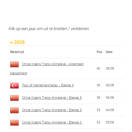
Klik op een jaar om uit te breiden / verkleinen
2026
Wedstrijd
Pos
Date
China Xizang Trans-Himalaya - Algemeen
40
06/08
klassement
Tour of Kahramanmaras - Etappe 3
36
06/08
China Xizang Trans-Himalaya - Etappe 5
36
06/08
China Xizang Trans-Himalaya - Etappe 3
33
04/08
China Xizang Trans-Himalaya - Etappe 2
52
03/08