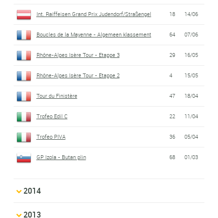
Int. Raiffeisen Grand Prix Judendorf/Straßengel
18
14/06
Boucles de la Mayenne - Algemeen klassement
64
07/06
Rhône-Alpes Isère Tour - Etappe 3
29
16/05
Rhône-Alpes Isère Tour - Etappe 2
4
15/05
Tour du Finistère
47
18/04
Trofeo Edil C
22
11/04
Trofeo PIVA
36
05/04
GP Izola - Butan plin
68
01/03
2014
2013