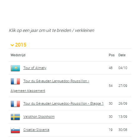
Klik op een jaar om uit te breiden / verkleinen
2015
Wedstrijd
Pos
Date
Tour of Almaty
48
04/10
Tour du Gévaudan Languedoc-Roussillon -
54
27/09
Algemeen klassement
Tour du Gévaudan Languedoc-Roussillon - Etappe 1
30
26/09
Velothon Stockholm
30
13/09
Croatia-Slovenia
19
30/08