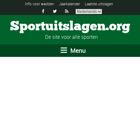
Info voor wedden
Jaarkalender
Laatste uitslagen



Sportuitslagen.org
De site voor alle sporten
Menu