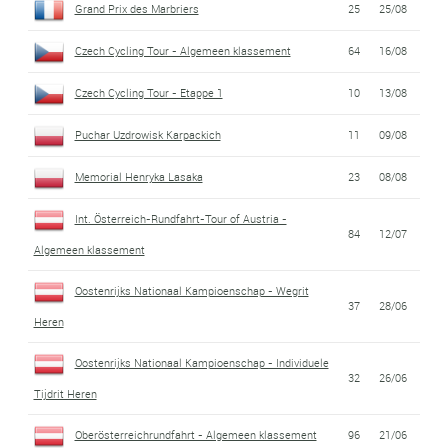
Grand Prix des Marbriers
25
25/08
Czech Cycling Tour - Algemeen klassement
64
16/08
Czech Cycling Tour - Etappe 1
10
13/08
Puchar Uzdrowisk Karpackich
11
09/08
Memorial Henryka Lasaka
23
08/08
Int. Österreich-Rundfahrt-Tour of Austria -
84
12/07
Algemeen klassement
Oostenrijks Nationaal Kampioenschap - Wegrit
37
28/06
Heren
Oostenrijks Nationaal Kampioenschap - Individuele
32
26/06
Tijdrit Heren
Oberösterreichrundfahrt - Algemeen klassement
96
21/06