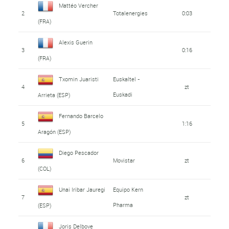
Mattéo Vercher
2
Totalenergies
0:03
(FRA)
Alexis Guerin
3
0:16
(FRA)
Txomin Juaristi
Euskaltel -
4
zt
Euskadi
Arrieta (ESP)
Fernando Barcelo
5
1:16
Aragón (ESP)
Diego Pescador
6
Movistar
zt
(COL)
Unai Iribar Jauregi
Equipo Kern
7
zt
Pharma
(ESP)
Joris Delbove