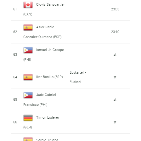
Clovis Sanscartier
61
23:03
(CAN)
Asier Pablo
62
23:10
Gonzalez Quintana (ESP)
Ismael Jr. Grospe
63
zt
(PHI)
Euskaltel -
Iker Bonillo (ESP)
64
zt
Euskadi
Jude Gabriel
65
zt
Francisco (PHI)
Timon Loderer
66
zt
(GER)
Sergio Trueba