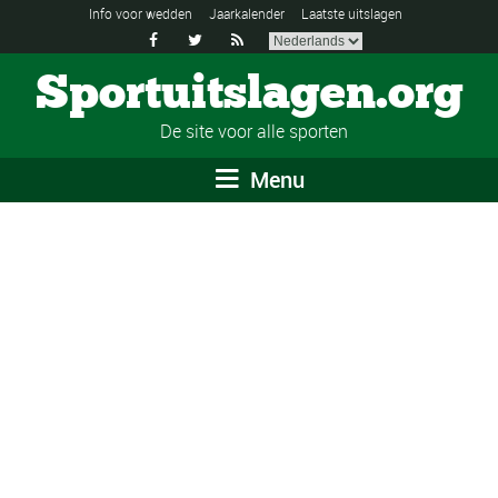
Info voor wedden
Jaarkalender
Laatste uitslagen



Sportuitslagen.org
De site voor alle sporten
Menu