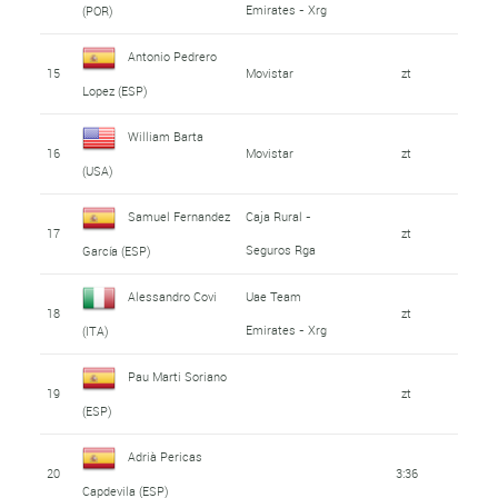
Emirates - Xrg
(POR)
Antonio Pedrero
15
Movistar
zt
Lopez (ESP)
William Barta
16
Movistar
zt
(USA)
Samuel Fernandez
Caja Rural -
17
zt
Seguros Rga
García (ESP)
Alessandro Covi
Uae Team
18
zt
Emirates - Xrg
(ITA)
Pau Marti Soriano
19
zt
(ESP)
Adrià Pericas
20
3:36
Capdevila (ESP)