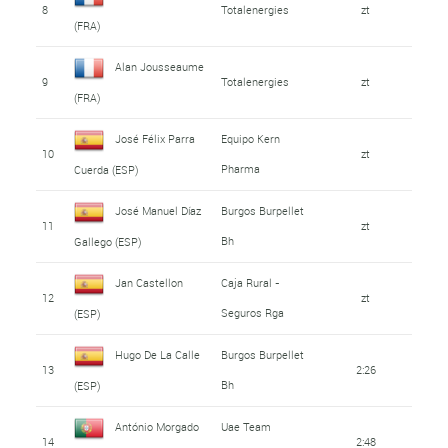
8
Totalenergies
zt
(FRA)
Alan Jousseaume
9
Totalenergies
zt
(FRA)
José Félix Parra
Equipo Kern
10
zt
Pharma
Cuerda (ESP)
José Manuel Díaz
Burgos Burpellet
11
zt
Bh
Gallego (ESP)
Jan Castellon
Caja Rural -
12
zt
Seguros Rga
(ESP)
Hugo De La Calle
Burgos Burpellet
13
2:26
Bh
(ESP)
António Morgado
Uae Team
14
2:48