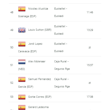
Nicolas Alustiza
Euskaltel -
48
11:46
Euskadi
Goenaga (ESP)
Euskaltel -
Louis Sutton (GBR)
49
13:29
Euskadi
Jordi Lopez
Euskaltel -
50
zt
Euskadi
Caravaca (ESP)
Alex Molenaar
Caja Rural -
51
15:37
Seguros Rga
(NED)
Samuel Fernandez
Caja Rural -
52
zt
Seguros Rga
García (ESP)
53
Gorka Corres (ESP)
17:38
Gerard Ledesma