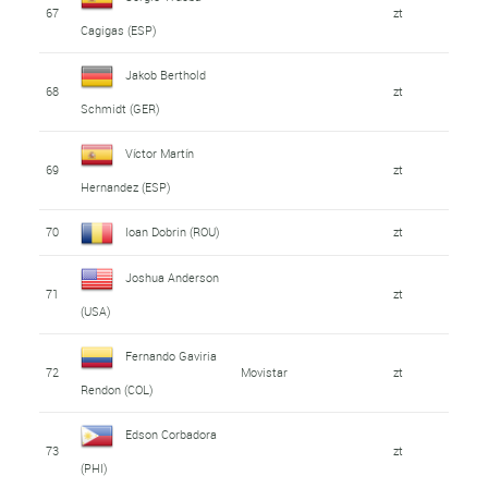
67
zt
Cagigas (ESP)
Jakob Berthold
68
zt
Schmidt (GER)
Víctor Martín
69
zt
Hernandez (ESP)
70
Ioan Dobrin (ROU)
zt
Joshua Anderson
71
zt
(USA)
Fernando Gaviria
72
Movistar
zt
Rendon (COL)
Edson Corbadora
73
zt
(PHI)