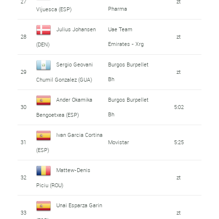
27
zt
Pharma
Vijuesca (ESP)
Julius Johansen
Uae Team
28
zt
Emirates - Xrg
(DEN)
Sergio Geovani
Burgos Burpellet
29
zt
Bh
Chumil Gonzalez (GUA)
Ander Okamika
Burgos Burpellet
30
5:02
Bh
Bengoetxea (ESP)
Ivan Garcia Cortina
31
Movistar
5:25
(ESP)
Mattew-Denis
32
zt
Piciu (ROU)
Unai Esparza Garin
33
zt