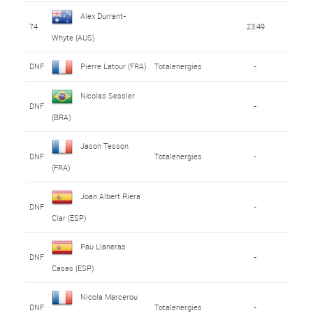
Alex Durrant-
74
23:49
Whyte (AUS)
DNF
Pierre Latour (FRA)
Totalenergies
-
Nícolas Sessler
DNF
-
(BRA)
Jason Tesson
DNF
Totalenergies
-
(FRA)
Joan Albert Riera
DNF
-
Clar (ESP)
Pau Llaneras
DNF
-
Casas (ESP)
Nicola Marcerou
DNF
Totalenergies
-