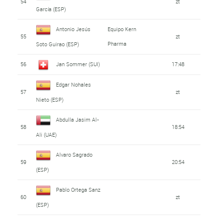
54
zt
García (ESP)
Antonio Jesús
Equipo Kern
55
zt
Pharma
Soto Guirao (ESP)
56
Jan Sommer (SUI)
17:48
Edgar Nohales
57
zt
Nieto (ESP)
Abdulla Jasim Al-
58
18:54
Ali (UAE)
Alvaro Sagrado
59
20:54
(ESP)
Pablo Ortega Sanz
60
zt
(ESP)