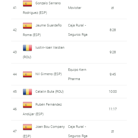
Gonzalo Serrano
41
Movistar
zt
Rodriguez (ESP)
Jaume Guardeño
Caja Rural -
42
8:28
Seguros Rga
Roma (ESP)
Iustin-Ioan Vaidian
43
9:28
(ROU)
Equipo Kern
Nil Gimeno (ESP)
44
9:45
Pharma
45
Catalin Buta (ROU)
10:00
Rubén Fernández
46
11:17
Andújar (ESP)
Joan Bou Company
Caja Rural -
47
zt
Seguros Rga
(ESP)