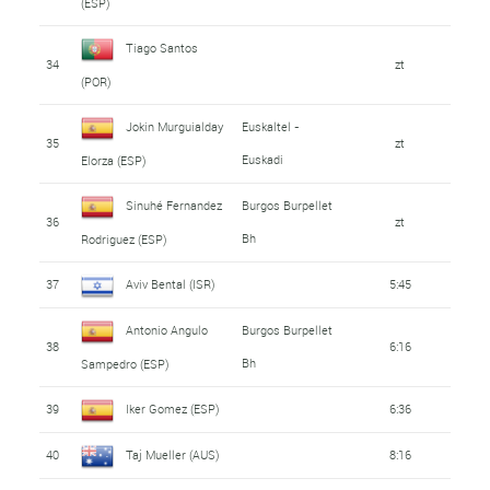
(ESP)
Tiago Santos
34
zt
(POR)
Jokin Murguialday
Euskaltel -
35
zt
Euskadi
Elorza (ESP)
Sinuhé Fernandez
Burgos Burpellet
36
zt
Bh
Rodriguez (ESP)
37
Aviv Bental (ISR)
5:45
Antonio Angulo
Burgos Burpellet
38
6:16
Bh
Sampedro (ESP)
39
Iker Gomez (ESP)
6:36
40
Taj Mueller (AUS)
8:16