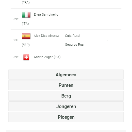
(FRA)
Enea Sambinello
DNF
-
(ITA)
Alex Diaz Alvarez
Caja Rural -
DNF
-
Seguros Rga
(ESP)
DNF
Andrin Zuger (SUI)
-
Algemeen
Punten
Berg
Jongeren
Ploegen