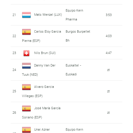
Equipo Kern
Mats Wenzel (LUX)
21
3:53
Pharma
Carlos Eloy Garcia
Burgos Burpellet
22
4:03
Bh
Pierna (ESP)
23
Nils Brun (SUI)
4:47
Danny Van Der
Euskaltel -
24
zt
Euskadi
Tuuk (NED)
Alvaro Garcia
25
zt
Villegas (ESP)
José María García
26
zt
Soriano (ESP)
Unai Aznar
Equipo Kern