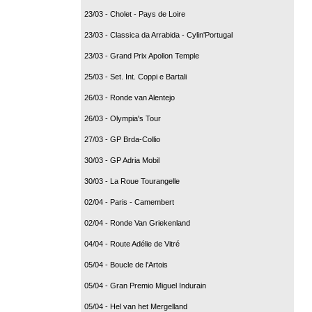
23/03 - Cholet - Pays de Loire
23/03 - Classica da Arrabida - Cylin'Portugal
23/03 - Grand Prix Apollon Temple
25/03 - Set. Int. Coppi e Bartali
26/03 - Ronde van Alentejo
26/03 - Olympia's Tour
27/03 - GP Brda-Collio
30/03 - GP Adria Mobil
30/03 - La Roue Tourangelle
02/04 - Paris - Camembert
02/04 - Ronde Van Griekenland
04/04 - Route Adélie de Vitré
05/04 - Boucle de l'Artois
05/04 - Gran Premio Miguel Indurain
05/04 - Hel van het Mergelland