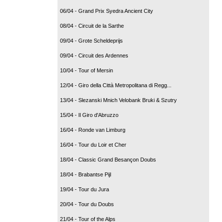
06/04 - Grand Prix Syedra Ancient City
08/04 - Circuit de la Sarthe
09/04 - Grote Scheldeprijs
09/04 - Circuit des Ardennes
10/04 - Tour of Mersin
12/04 - Giro della Città Metropolitana di Regg...
13/04 - Slezanski Mnich Velobank Bruki & Szutry
15/04 - Il Giro d'Abruzzo
16/04 - Ronde van Limburg
16/04 - Tour du Loir et Cher
18/04 - Classic Grand Besançon Doubs
18/04 - Brabantse Pijl
19/04 - Tour du Jura
20/04 - Tour du Doubs
21/04 - Tour of the Alps