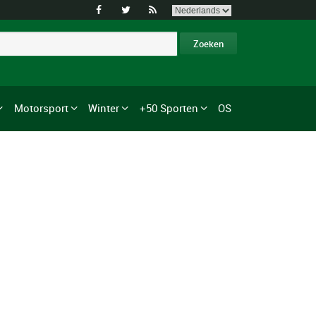



Motorsport
Winter
+50 Sporten
OS