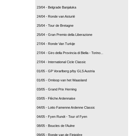
23/04 - Belgrade Banjaluka
24/04 - Ronde van Asturië
25/04 - Tour de Bretagne
25/04 - Gran Premio della Liberazione
27/04 - Ronde Van Turkije
27/04 - Giro della Provincia di Biella - Torino...
27/04 - International Cicle Classic
01/05 - GP Vorarlberg p/by GLS Austria
01/05 - Omloop van het Waasland
03/05 - Grand Prix Herning
03/05 - Flèche Ardennaise
04/05 - Lotto Famenne Ardenne Classic
04/05 - Fyen Rundt - Tour of Fyen
08/05 - Boucles de l'Aulne
09/05 - Ronde van de Finistère