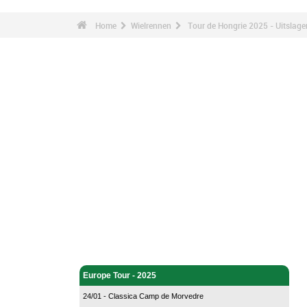
Home
Wielrennen
Tour de Hongrie 2025 - Uitslage
Wielrennen - Home
Europe Tour - 2025
24/01 - Classica Camp de Morvedre