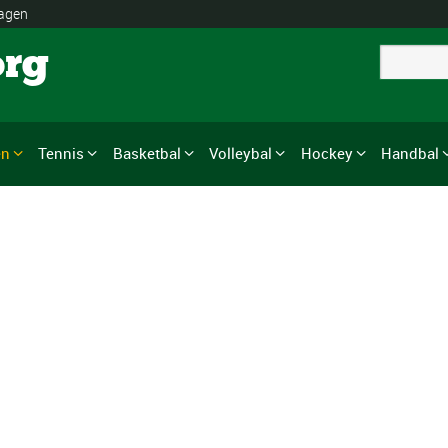
lagen
org
en
Tennis
Basketbal
Volleybal
Hockey
Handbal