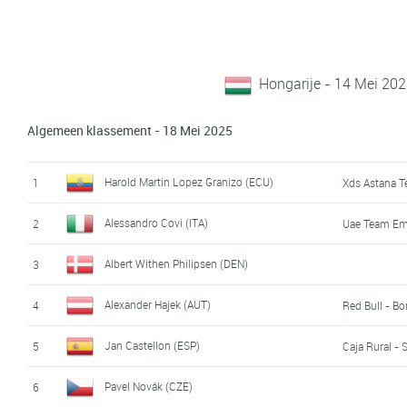
Hongarije - 14 Mei 20
Algemeen klassement - 18 Mei 2025
Harold Martin Lopez Granizo (ECU)
1
Xds Astana 
Alessandro Covi (ITA)
2
Uae Team Emi
Albert Withen Philipsen (DEN)
3
Alexander Hajek (AUT)
4
Red Bull - B
Jan Castellon (ESP)
5
Caja Rural -
Pavel Novák (CZE)
6