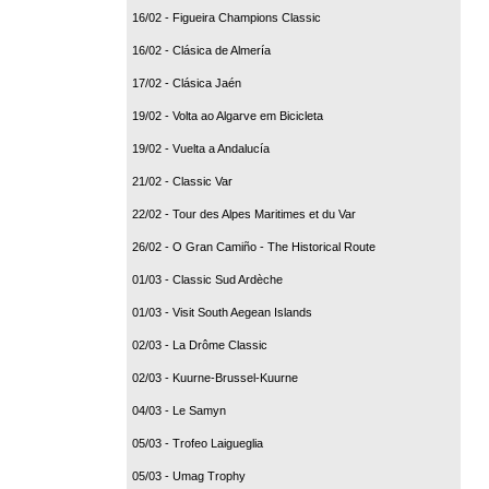
16/02 - Figueira Champions Classic
16/02 - Clásica de Almería
17/02 - Clásica Jaén
19/02 - Volta ao Algarve em Bicicleta
19/02 - Vuelta a Andalucía
21/02 - Classic Var
22/02 - Tour des Alpes Maritimes et du Var
26/02 - O Gran Camiño - The Historical Route
01/03 - Classic Sud Ardèche
01/03 - Visit South Aegean Islands
02/03 - La Drôme Classic
02/03 - Kuurne-Brussel-Kuurne
04/03 - Le Samyn
05/03 - Trofeo Laigueglia
05/03 - Umag Trophy