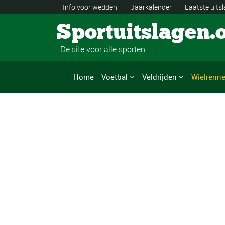
Info voor wedden
Jaarkalender
Laatste uits
Sportuitslagen.
De site voor alle sporten
Home
Voetbal
Veldrijden
Wielrenn