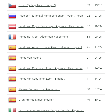
Czech Cycling Tour - Etappe 3
33
13/07
Russisch Nationaal Kampioenschap - Wegrit Heren
22
23/06
Ronde van Opper-Oostenrijk - Algemeen klassement
37
16/06
Ronde de l'Oise - Algemeen klassement
53
09/06
Ronde van Asturië - Julio Alvarez Mendo - Etappe 1
25
11/05
Ronde Van Madrid
27
04/05
Ronde van Castilië en León - Algemeen klassement
11
14/04
Ronde van Castilië en León - Etappe 3
11
14/04
Klasika Primavera de Amorebieta
38
07/04
Gran Premio Miguel Indurain
49
30/03
Settimana Internazionale Coppi e Bartali - Algemeen