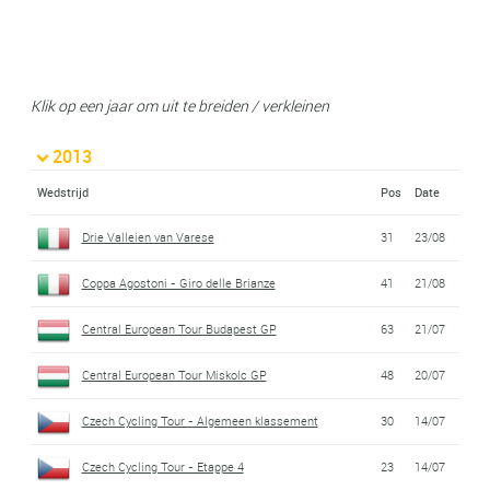
Klik op een jaar om uit te breiden / verkleinen
2013
Wedstrijd
Pos
Date
Drie Valleien van Varese
31
23/08
Coppa Agostoni - Giro delle Brianze
41
21/08
Central European Tour Budapest GP
63
21/07
Central European Tour Miskolc GP
48
20/07
Czech Cycling Tour - Algemeen klassement
30
14/07
Czech Cycling Tour - Etappe 4
23
14/07