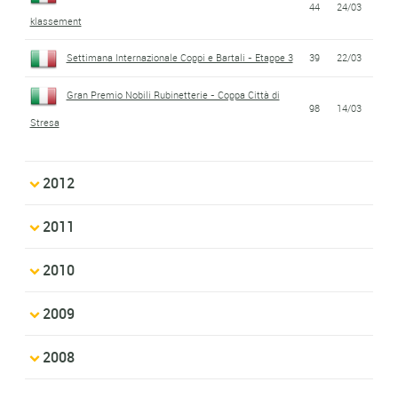
44
24/03
klassement
Settimana Internazionale Coppi e Bartali - Etappe 3
39
22/03
Gran Premio Nobili Rubinetterie - Coppa Città di
98
14/03
Stresa
2012
2011
2010
2009
2008