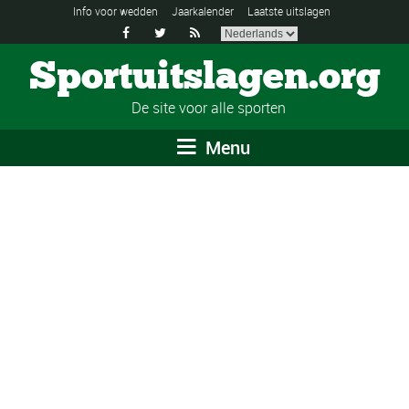
Info voor wedden
Jaarkalender
Laatste uitslagen



Sportuitslagen.org
De site voor alle sporten
Menu