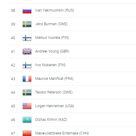
Ivan Yakimushkin (RUS)
38
Jens Burman (SWE)
39
Markus Vuorela (FIN)
40
Andrew Young (GBR)
41
Iivo Niskanen (FIN)
42
Maurice Manificat (FRA)
43
Teodor Peterson (SWE)
44
Logan Hanneman (USA)
45
Olzhas Klimin (KAZ)
46
Maowulietibieke Entemake (CHN)
47