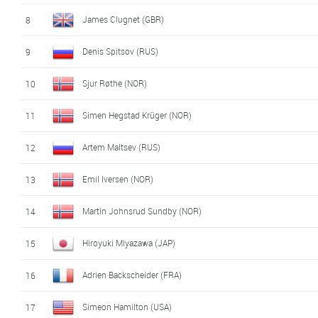
James Clugnet (GBR)
8
Denis Spitsov (RUS)
9
Sjur Røthe (NOR)
10
Simen Hegstad Krüger (NOR)
11
Artem Maltsev (RUS)
12
Emil Iversen (NOR)
13
Martin Johnsrud Sundby (NOR)
14
Hiroyuki Miyazawa (JAP)
15
Adrien Backscheider (FRA)
16
Simeon Hamilton (USA)
17