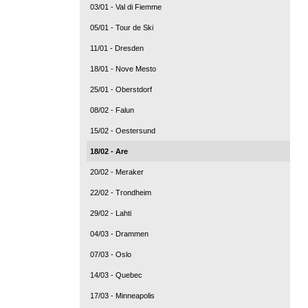
03/01 - Val di Fiemme
05/01 - Tour de Ski
11/01 - Dresden
18/01 - Nove Mesto
25/01 - Oberstdorf
08/02 - Falun
15/02 - Oestersund
18/02 - Are
20/02 - Meraker
22/02 - Trondheim
29/02 - Lahti
04/03 - Drammen
07/03 - Oslo
14/03 - Quebec
17/03 - Minneapolis