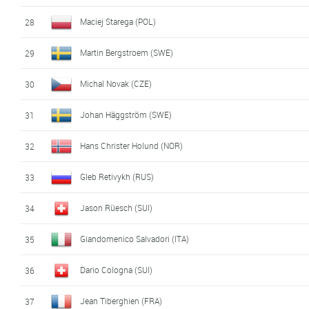
Maciej Starega (POL)
28
Martin Bergstroem (SWE)
29
Michal Novak (CZE)
30
Johan Häggström (SWE)
31
Hans Christer Holund (NOR)
32
Gleb Retivykh (RUS)
33
Jason Rüesch (SUI)
34
Giandomenico Salvadori (ITA)
35
Dario Cologna (SUI)
36
Jean Tiberghien (FRA)
37