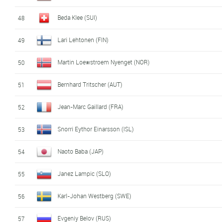
Beda Klee (SUI)
48
Lari Lehtonen (FIN)
49
Martin Loewstroem Nyenget (NOR)
50
Bernhard Tritscher (AUT)
51
Jean-Marc Gaillard (FRA)
52
Snorri Eythor Einarsson (ISL)
53
Naoto Baba (JAP)
54
Janez Lampic (SLO)
55
Karl-Johan Westberg (SWE)
56
Evgeniy Belov (RUS)
57