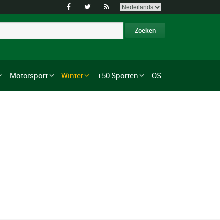



Motorsport
Winter
+50 Sporten
OS