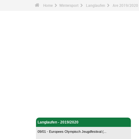
Home
Wintersport
Langlaufen
Are 2019/2020 
Wintersport - Home
Langlaufen - Home
Langlaufen - 2019/2020
09/01 - Europees Olympisch Jeugdfestival (...