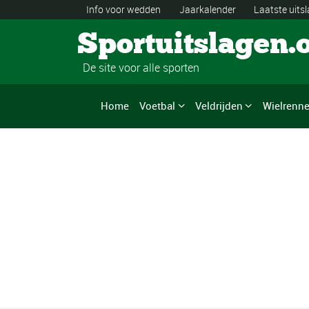
Info voor wedden
Jaarkalender
Laatste uits
Sportuitslagen.
De site voor alle sporten
Home
Voetbal
Veldrijden
Wielrenn