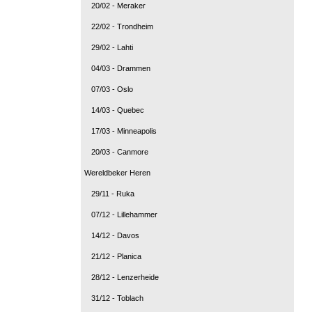
20/02 - Meraker
22/02 - Trondheim
29/02 - Lahti
04/03 - Drammen
07/03 - Oslo
14/03 - Quebec
17/03 - Minneapolis
20/03 - Canmore
Wereldbeker Heren
29/11 - Ruka
07/12 - Lillehammer
14/12 - Davos
21/12 - Planica
28/12 - Lenzerheide
31/12 - Toblach