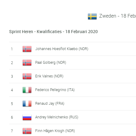
Zweden - 18 Feb
Sprint Heren - Kwalificaties - 18 Februari 2020
Johannes Hoesflot Klaebo (NOR)
1
Paal Golberg (NOR)
2
Erik Valnes (NOR)
3
Federico Pellegrino (ITA)
4
Renaud Jay (FRA)
5
Andrey Melnichenko (RUS)
6
Finn Hågen Krogh (NOR)
7