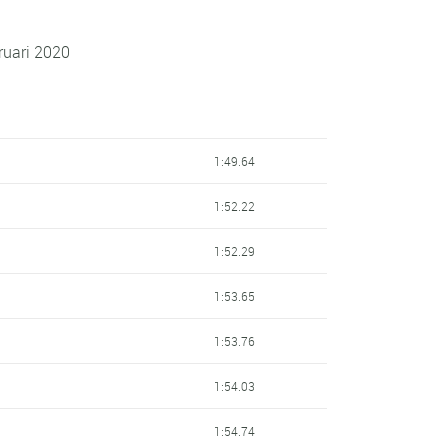
ruari 2020
1:49.64
1:52.22
1:52.29
1:53.65
1:53.76
1:54.03
1:54.74