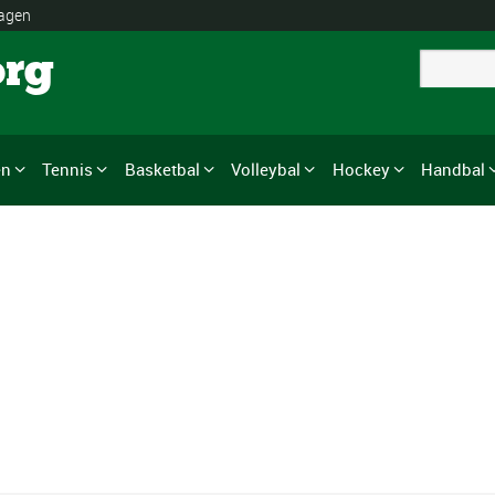
lagen
org
en
Tennis
Basketbal
Volleybal
Hockey
Handbal