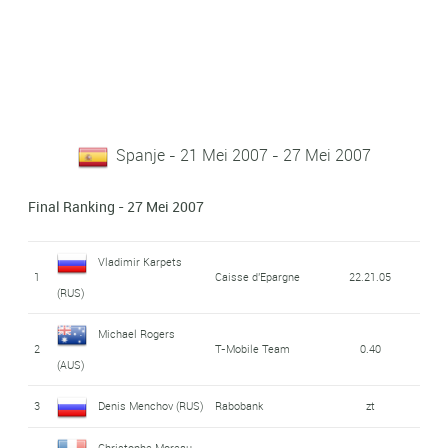
Spanje - 21 Mei 2007 - 27 Mei 2007
Final Ranking - 27 Mei 2007
Vladimir Karpets
1
Caisse d'Epargne
22.21.05
(RUS)
Michael Rogers
2
T-Mobile Team
0.40
(AUS)
3
Denis Menchov (RUS)
Rabobank
zt
Christophe Moreau