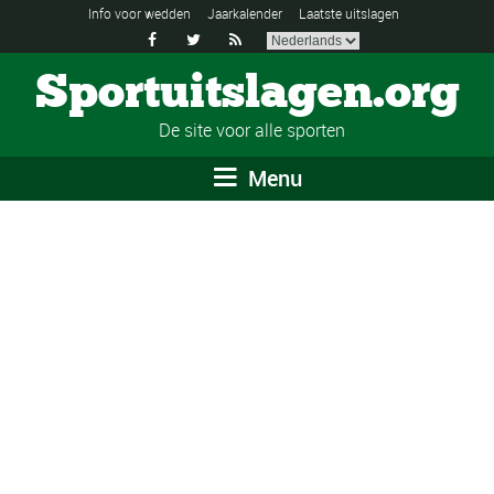
Info voor wedden
Jaarkalender
Laatste uitslagen



Sportuitslagen.org
De site voor alle sporten
Menu