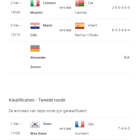
2 Mei -
Lorenzo
Ilya
verslaat
2-6 6-3 6-5
14h40
Musetti
Ivashka
3 Mei -
Marin
Albert
verslaat
6-3 3-6 6-4
12h10
Cilic
Ramos Viñolas
Bye
Alexander
Zverev
Kwalificaties - Tweede ronde
De winnaars van deze ronde zijn gekwalificeerd
1 Mei -
Soon-
Ugo
verslaat
7-6 6-3
11h05
Woo Kwon
Humbert