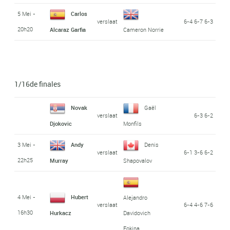
5 Mei -
Carlos
verslaat
6-4 6-7 6-3
20h20
Alcaraz Garfia
Cameron Norrie
1/16de finales
Novak
Gaël
verslaat
6-3 6-2
Djokovic
Monfils
3 Mei -
Andy
Denis
verslaat
6-1 3-6 6-2
22h25
Murray
Shapovalov
4 Mei -
Hubert
Alejandro
verslaat
6-4 4-6 7-6
16h30
Hurkacz
Davidovich
Fokina