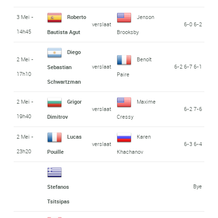
3 Mei -
Roberto
Jenson
verslaat
6-0 6-2
14h45
Bautista Agut
Brooksby
Diego
2 Mei -
Benoît
verslaat
6-2 6-7 6-1
Sebastian
17h10
Paire
Schwartzman
2 Mei -
Grigor
Maxime
verslaat
6-2 7-6
19h40
Dimitrov
Cressy
2 Mei -
Lucas
Karen
verslaat
6-3 6-4
23h20
Pouille
Khachanov
Bye
Stefanos
Tsitsipas