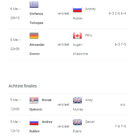
6 Mei -
Andrey
verslaat
6-3 2-6 6-4
Stefanos
20h10
Rublev
Tsitsipas
Félix
6 Mei -
verslaat
6-3 7-5
Alexander
Auger-
22h35
Zverev
Aliassime
Achtste finales
5 Mei -
Novak
Andy
verslaat
w.o.
12h00
Djokovic
Murray
5 Mei -
Andrey
Daniel
verslaat
7-6 7-5
12h10
Rublev
Evans