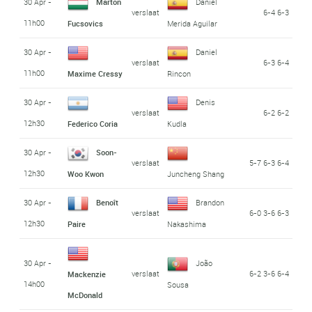
30 Apr -
Marton
Daniel
verslaat
6-4 6-3
11h00
Fucsovics
Merida Aguilar
30 Apr -
Daniel
verslaat
6-3 6-4
11h00
Maxime Cressy
Rincon
30 Apr -
Denis
verslaat
6-2 6-2
12h30
Federico Coria
Kudla
30 Apr -
Soon-
verslaat
5-7 6-3 6-4
12h30
Woo Kwon
Juncheng Shang
30 Apr -
Benoît
Brandon
verslaat
6-0 3-6 6-3
12h30
Paire
Nakashima
30 Apr -
João
verslaat
6-2 3-6 6-4
Mackenzie
14h00
Sousa
McDonald