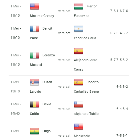
1 Mei -
Marton
verslaat
7-6 1-6 7-6
11h10
Maxime Cressy
Fucsovics
1 Mei -
Benoît
verslaat
6-7 6-4 6-2
11h10
Paire
Federico Coria
1 Mei -
Lorenzo
verslaat
5-7 7-5 6-2
Alejandro Moro
11h10
Musetti
Canas
1 Mei -
Dusan
Roberto
verslaat
6-3 6-2
13h10
Lajovic
Carballés Baena
1 Mei -
David
verslaat
6-4 6-4
14h45
Goffin
Alejandro Tabilo
1 Mei -
Hugo
verslaat
7-5 6-1
Mackenzie