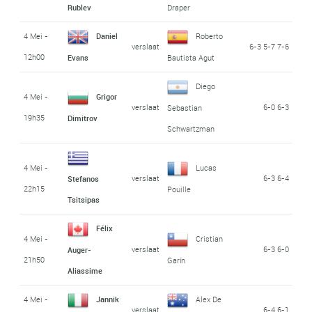
Rublev
Draper
4 Mei -
Daniel
Roberto
verslaat
6-3 5-7 7-6
12h00
Evans
Bautista Agut
Diego
4 Mei -
Grigor
verslaat
6-0 6-3
Sebastian
19h35
Dimitrov
Schwartzman
4 Mei -
Lucas
verslaat
6-3 6-4
Stefanos
22h15
Pouille
Tsitsipas
Félix
4 Mei -
Cristian
verslaat
6-3 6-0
Auger-
21h50
Garín
Aliassime
4 Mei -
Jannik
Alex De
verslaat
6-4 6-1