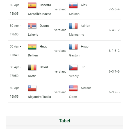
30 Apr -
Roberto
Alex
verslaat
7-5 6-4
15h05
Carballés Baena
Molcan
30 Apr -
Dusan
Adrian
verslaat
6-4 6-2
17h05
Lajovic
Mannarino
30 Apr -
Hugo
Hugo
verslaat
6-1 6-2
17h40
Dellien
Gaston
30 Apr -
David
Jirí
verslaat
6-3 7-6
17h50
Goffin
Veselý
30 Apr -
Marcos
verslaat
6-3 7-5
18h55
Alejandro Tabilo
Giron
Tabel