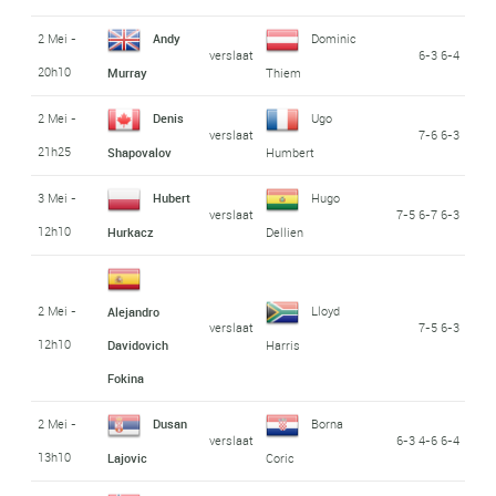
2 Mei -
Andy
Dominic
verslaat
6-3 6-4
20h10
Murray
Thiem
2 Mei -
Denis
Ugo
verslaat
7-6 6-3
21h25
Shapovalov
Humbert
3 Mei -
Hubert
Hugo
verslaat
7-5 6-7 6-3
12h10
Hurkacz
Dellien
2 Mei -
Lloyd
Alejandro
verslaat
7-5 6-3
12h10
Davidovich
Harris
Fokina
2 Mei -
Dusan
Borna
verslaat
6-3 4-6 6-4
13h10
Lajovic
Coric