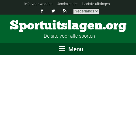
Info voor wedden
Jaarkalender
Laatste uitslagen



Sportuitslagen.org
De site voor alle sporten
Menu