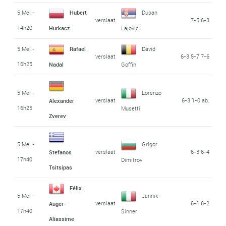
5 Mei -
Hubert
Dusan
verslaat
7-5 6-3
14h20
Hurkacz
Lajovic
5 Mei -
Rafael
David
verslaat
6-3 5-7 7-6
16h25
Nadal
Goffin
5 Mei -
Lorenzo
verslaat
6-3 1-0 ab.
Alexander
16h25
Musetti
Zverev
5 Mei -
Grigor
verslaat
6-3 6-4
Stefanos
17h40
Dimitrov
Tsitsipas
Félix
5 Mei -
Jannik
verslaat
6-1 6-2
Auger-
17h40
Sinner
Aliassime