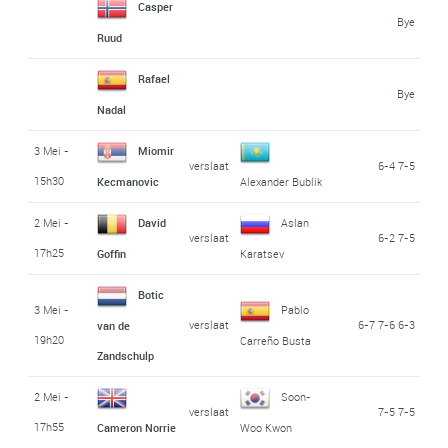
Casper
Bye
Ruud
Rafael
Bye
Nadal
3 Mei -
Miomir
verslaat
6-4 7-5
15h30
Kecmanovic
Alexander Bublik
2 Mei -
David
Aslan
verslaat
6-2 7-5
17h25
Goffin
Karatsev
Botic
3 Mei -
Pablo
verslaat
6-7 7-6 6-3
van de
19h20
Carreño Busta
Zandschulp
2 Mei -
Soon-
verslaat
7-5 7-5
17h55
Cameron Norrie
Woo Kwon