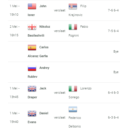
1 Mei -
John
Filip
verslaat
7-6 6-4
15h10
Isner
Krajinovic
2 Mei -
Nikoloz
Fabio
verslaat
7-5 6-4
16h15
Basilashvili
Fognini
Carlos
Bye
Alcaraz Garfia
Andrey
Bye
Rublev
1 Mei -
Jack
Lorenzo
verslaat
6-4 6-3
13h45
Draper
Sonego
1 Mei -
Daniel
verslaat
6-3 6-4
Federico
15h40
Evans
Delbonis