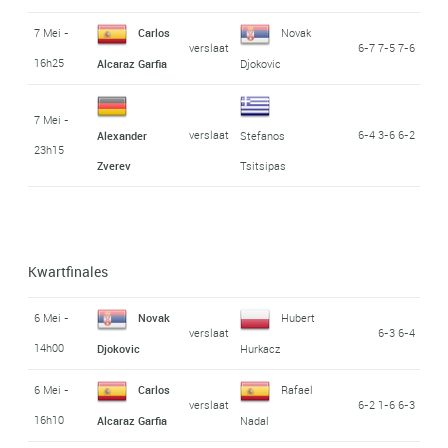
7 Mei -
Carlos
Novak
verslaat
6-7 7-5 7-6
16h25
Alcaraz Garfia
Djokovic
7 Mei -
verslaat
6-4 3-6 6-2
Alexander
Stefanos
23h15
Zverev
Tsitsipas
Kwartfinales
6 Mei -
Novak
Hubert
verslaat
6-3 6-4
14h00
Djokovic
Hurkacz
6 Mei -
Carlos
Rafael
verslaat
6-2 1-6 6-3
16h10
Alcaraz Garfia
Nadal