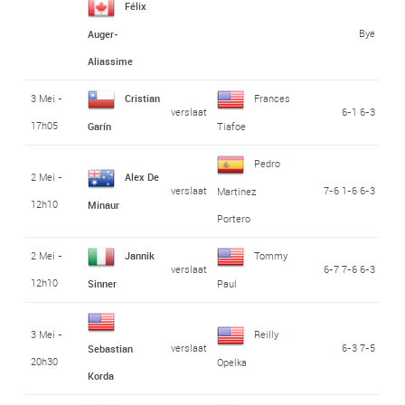
Félix
Bye
Auger-
Aliassime
3 Mei -
Cristian
Frances
verslaat
6-1 6-3
17h05
Garín
Tiafoe
Pedro
2 Mei -
Alex De
verslaat
7-6 1-6 6-3
Martinez
12h10
Minaur
Portero
2 Mei -
Jannik
Tommy
verslaat
6-7 7-6 6-3
12h10
Sinner
Paul
3 Mei -
Reilly
verslaat
6-3 7-5
Sebastian
20h30
Opelka
Korda