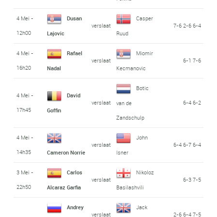
4 Mei -
Dusan
Casper
verslaat
7-6 2-6 6-4
12h00
Lajovic
Ruud
4 Mei -
Rafael
Miomir
verslaat
6-1 7-6
16h20
Nadal
Kecmanovic
Botic
4 Mei -
David
verslaat
6-4 6-2
van de
17h45
Goffin
Zandschulp
4 Mei -
John
verslaat
6-4 6-7 6-4
14h35
Cameron Norrie
Isner
3 Mei -
Carlos
Nikoloz
verslaat
6-3 7-5
22h50
Alcaraz Garfia
Basilashvili
Andrey
Jack
verslaat
2-6 6-4 7-5