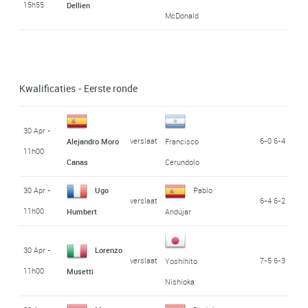
15h55
Dellien
McDonald
Kwalificaties - Eerste ronde
30 Apr -
verslaat
6-0 6-4
Alejandro Moro
Francisco
11h00
Canas
Cerundolo
30 Apr -
Ugo
Pablo
verslaat
6-4 6-2
11h00
Humbert
Andújar
30 Apr -
Lorenzo
verslaat
7-5 6-3
Yoshihito
11h00
Musetti
Nishioka