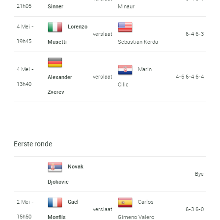
21h05
Sinner
Minaur
4 Mei -
Lorenzo
verslaat
6-4 6-3
19h45
Musetti
Sebastian Korda
4 Mei -
Marin
verslaat
4-6 6-4 6-4
Alexander
13h40
Cilic
Zverev
Eerste ronde
Novak
Bye
Djokovic
2 Mei -
Gaël
Carlos
verslaat
6-3 6-0
15h50
Monfils
Gimeno Valero