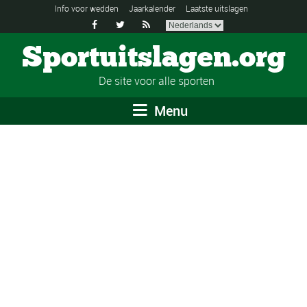
Info voor wedden
Jaarkalender
Laatste uitslagen



Sportuitslagen.org
De site voor alle sporten
Menu