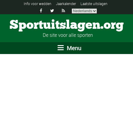
Info voor wedden
Jaarkalender
Laatste uitslagen



Sportuitslagen.org
De site voor alle sporten
Menu