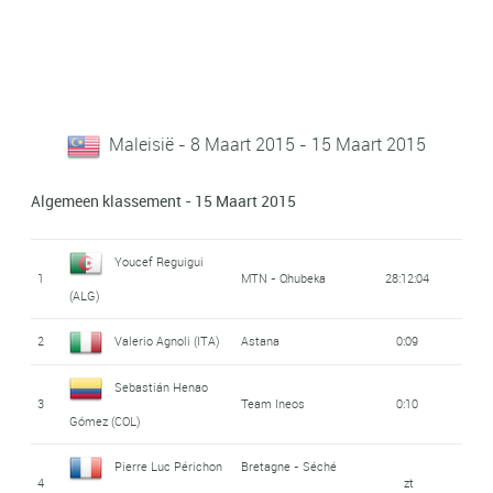
Maleisië - 8 Maart 2015 - 15 Maart 2015
Algemeen klassement - 15 Maart 2015
Youcef Reguigui
1
MTN - Qhubeka
28:12:04
(ALG)
2
Valerio Agnoli (ITA)
Astana
0:09
Sebastián Henao
3
Team Ineos
0:10
Gómez (COL)
Pierre Luc Périchon
Bretagne - Séché
4
zt