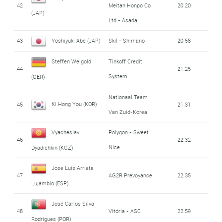
42
Meitan Honpo Co
20.20
(JAP)
Ltd - Asada
43
Yoshiyuki Abe (JAP)
Skil - Shimano
20.58
Steffen Weigold
Tinkoff Credit
44
21.25
System
(GER)
Nationaal Team
Ki Hong You (KOR)
45
21.31
Van Zuid-Korea
Vyacheslav
Polygon - Sweet
46
22.32
Nice
Dyadichkin (KGZ)
Jose Luis Arrieta
47
AG2R Prévoyance
22.35
Lujambio (ESP)
José Carlos Silva
48
Vitória - ASC
22.59
Rodrigues (POR)