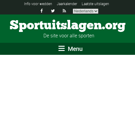
Info voor wedden
Jaarkalender
Laatste uitslagen



Sportuitslagen.org
De site voor alle sporten
Menu