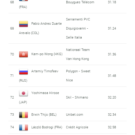
68
Bouygues Télécom
31.18
(FRA)
Serramenti PVC
Fabio Andres Duarte
69
Diquigiovanni -
31.24
Arevalo (COL)
Selle Italia
Nationaal Team
Kam-po Wong (HKG)
70
31.36
Van Hong Kong
Artemiy Timofeev
Polygon - Sweet
71
31.48
Nice
(RUS)
Yoshimasa Hirose
72
Skil - Shimano
32.20
(JAP)
73
Erwin Thijs (BEL)
Unibet.com
32.34
74
László Bodrogi (FRA)
Crédit Agricole
32.58