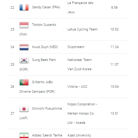
La Française des
Sandy Casar (FRA)
22
9.56
Jeux
Tonton Susanto
23
Letua Cycling Team
10.52
(INA)
24
Huub Duyn (NED)
Slipstream
11.24
Sung Baek Park
Nationaal Team
25
11.37
Van Zuid-Korea
(KOR)
Gilberto João
26
Vitória - ASC
13.04
Oliveira Sampaio (POR)
Nippo Corporation -
Shinichi Fukushima
27
Meitan Honpo Co
13.51
(JAP)
Ltd - Asada
Abbas Saeidi Tanha
Azad University