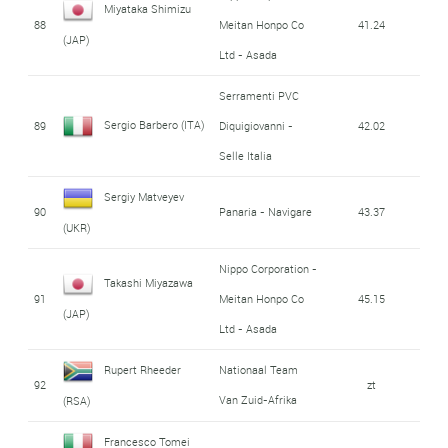
Miyataka Shimizu
88
Meitan Honpo Co
41.24
(JAP)
Ltd - Asada
Serramenti PVC
Sergio Barbero (ITA)
89
Diquigiovanni -
42.02
Selle Italia
Sergiy Matveyev
90
Panaria - Navigare
43.37
(UKR)
Nippo Corporation -
Takashi Miyazawa
91
Meitan Honpo Co
45.15
(JAP)
Ltd - Asada
Rupert Rheeder
Nationaal Team
92
zt
Van Zuid-Afrika
(RSA)
Francesco Tomei