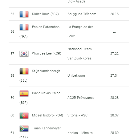
Ltd - Asada
55
Didier Rous (FRA)
Bouygues Télécom
26.15
Fabien Patanchon
La Française des
56
zt
Jeux
(FRA)
Nationaal Team
Won Jae Lee (KOR)
57
27.22
Van Zuid-Korea
Stijn Vandenbergh
58
Unibet.com
27.34
(BEL)
David Navas Chica
59
AG2R Prévoyance
28.28
(ESP)
60
Micael Isidoro (POR)
Vitória - ASC
28.37
Tiaan Kannemeyer
61
Konica - Minolta
28.39
(RSA)