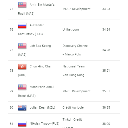
Amir Bin Mustafa
75
MNCF Development
33.23
Rusli (MAS)
Alexander
76
Unibet.com
34.24
Khatuntsev (RUS)
Loh Sea Keong
Discovery Channel
77
34.28
- Marco Polo
(MAS)
Chun Hing Chan
Nationaal Team
78
35.21
Van Hong Kong
(HKG)
Mohd Faris Abdul
79
MNCF Development
35.51
Razak (MAS)
80
Julian Dean (NZL)
Crédit Agricole
36.35
Tinkoff Credit
Nikolay Trusov (RUS)
81
38.00
System