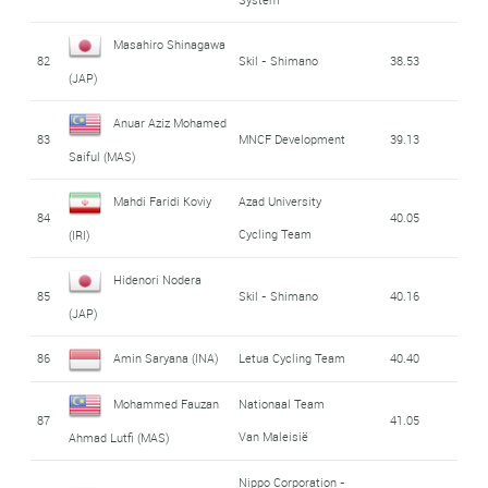
Masahiro Shinagawa
82
Skil - Shimano
38.53
(JAP)
Anuar Aziz Mohamed
83
MNCF Development
39.13
Saiful (MAS)
Mahdi Faridi Koviy
Azad University
84
40.05
Cycling Team
(IRI)
Hidenori Nodera
85
Skil - Shimano
40.16
(JAP)
86
Amin Saryana (INA)
Letua Cycling Team
40.40
Mohammed Fauzan
Nationaal Team
87
41.05
Van Maleisië
Ahmad Lutfi (MAS)
Nippo Corporation -