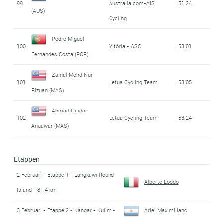
99
Australia.com-AIS
51.24
(AUS)
Cycling
Pedro Miguel
100
Vitória - ASC
53.01
Fernandes Costa (POR)
Zainal Mohd Nur
101
Letua Cycling Team
53.05
Rizuan (MAS)
Ahmad Haidar
102
Letua Cycling Team
53.24
Anuawar (MAS)
Etappen
2 Februari - Etappe 1 - Langkawi Round
Alberto Loddo
Island - 81.4 km
3 Februari - Etappe 2 - Kangar - Kulim -
Ariel Maximiliano