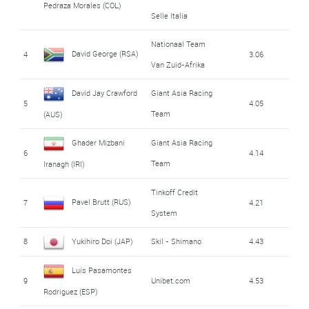
Pedraza Morales (COL)
Selle Italia
Nationaal Team
David George (RSA)
4
3.06
Van Zuid-Afrika
David Jay Crawford
Giant Asia Racing
5
4.05
Team
(AUS)
Ghader Mizbani
Giant Asia Racing
6
4.14
Team
Iranagh (IRI)
Tinkoff Credit
Pavel Brutt (RUS)
7
4.21
System
8
Yukihiro Doi (JAP)
Skil - Shimano
4.43
Luis Pasamontes
9
Unibet.com
4.53
Rodriguez (ESP)