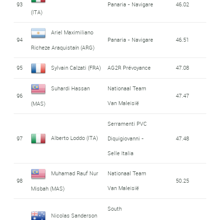
93
Panaria - Navigare
46.02
(ITA)
Ariel Maximiliano
94
Panaria - Navigare
46.51
Richeze Araquistaín (ARG)
95
Sylvain Calzati (FRA)
AG2R Prévoyance
47.08
Suhardi Hassan
Nationaal Team
96
47.47
Van Maleisië
(MAS)
Serramenti PVC
Alberto Loddo (ITA)
97
Diquigiovanni -
47.48
Selle Italia
Muhamad Rauf Nur
Nationaal Team
98
50.25
Van Maleisië
Misbah (MAS)
South
Nicolas Sanderson