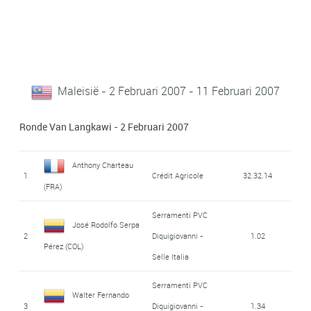
Maleisië - 2 Februari 2007 - 11 Februari 2007
Ronde Van Langkawi - 2 Februari 2007
Anthony Charteau
1
Crédit Agricole
32.32.14
(FRA)
Serramenti PVC
José Rodolfo Serpa
2
Diquigiovanni -
1.02
Pérez (COL)
Selle Italia
Serramenti PVC
Walter Fernando
3
Diquigiovanni -
1.34