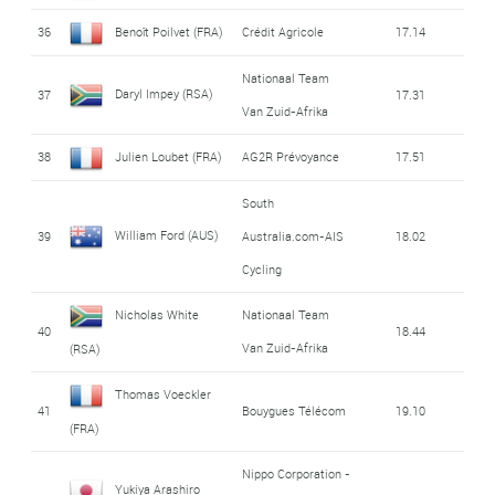
36
Benoît Poilvet (FRA)
Crédit Agricole
17.14
Nationaal Team
Daryl Impey (RSA)
37
17.31
Van Zuid-Afrika
38
Julien Loubet (FRA)
AG2R Prévoyance
17.51
South
William Ford (AUS)
39
Australia.com-AIS
18.02
Cycling
Nicholas White
Nationaal Team
40
18.44
Van Zuid-Afrika
(RSA)
Thomas Voeckler
41
Bouygues Télécom
19.10
(FRA)
Nippo Corporation -
Yukiya Arashiro