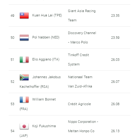
Giant Asia Racing
Kuan Hua Lai (TPE)
49
23.35
Team
Discovery Channel
Pol Nabben (NED)
50
23.59
- Marco Polo
Tinkoff Credit
Elio Aggiano (ITA)
51
26.03
System
Johannes Jakobus
Nationaal Team
52
26.07
Van Zuid-Afrika
Kachelhoffer (RSA)
William Bonnet
53
Crédit Agricole
26.08
(FRA)
Nippo Corporation -
Koji Fukushima
54
Meitan Honpo Co
26.13
(JAP)