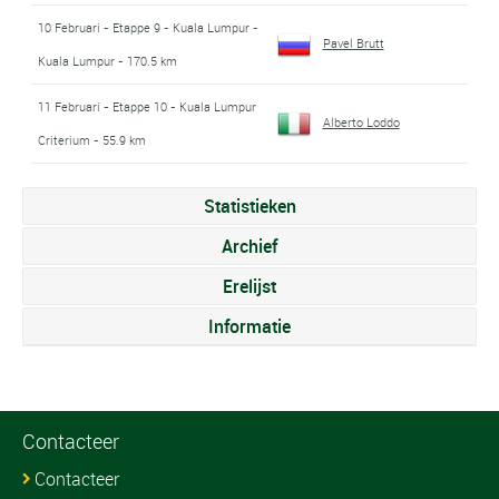
10 Februari - Etappe 9 - Kuala Lumpur -
Pavel Brutt
Kuala Lumpur - 170.5 km
11 Februari - Etappe 10 - Kuala Lumpur
Alberto Loddo
Criterium - 55.9 km
Statistieken
Archief
Erelijst
Informatie
Contacteer
Contacteer