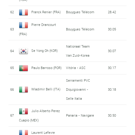
62
Franck Renier (FRA)
Bouygues Télécom
28.42
Pierre Drancourt
63
Bouygues Télécom
30.05
(FRA)
Nationaal Team
Se Yong Oh (KOR)
64
30.07
Van Zuid-Korea
65
Paulo Barroso (POR)
Vitória - ASC
30.17
Serramenti PVC
Wladimir Belli (ITA)
66
Diquigiovanni -
30.18
Selle Italia
Julio Alberto Perez
67
Panaria - Navigare
30.50
Cuapio (MEX)
Laurent Lefevre