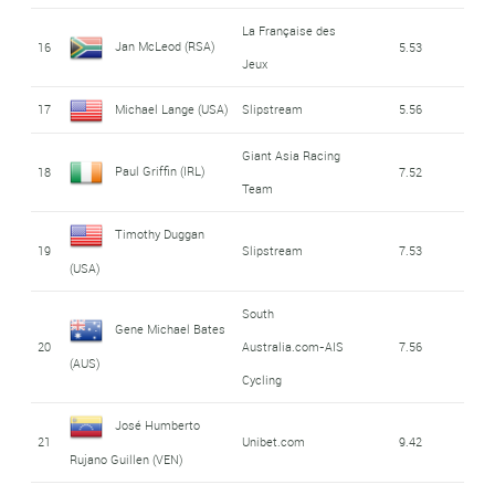
La Française des
Jan McLeod (RSA)
16
5.53
Jeux
17
Michael Lange (USA)
Slipstream
5.56
Giant Asia Racing
Paul Griffin (IRL)
18
7.52
Team
Timothy Duggan
19
Slipstream
7.53
(USA)
South
Gene Michael Bates
20
Australia.com-AIS
7.56
(AUS)
Cycling
José Humberto
21
Unibet.com
9.42
Rujano Guillen (VEN)