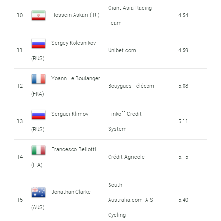
Giant Asia Racing
Hossein Askari (IRI)
10
4.54
Team
Sergey Kolesnikov
11
Unibet.com
4.59
(RUS)
Yoann Le Boulanger
12
Bouygues Télécom
5.08
(FRA)
Serguei Klimov
Tinkoff Credit
13
5.11
System
(RUS)
Francesco Bellotti
14
Crédit Agricole
5.15
(ITA)
South
Jonathan Clarke
15
Australia.com-AIS
5.40
(AUS)
Cycling