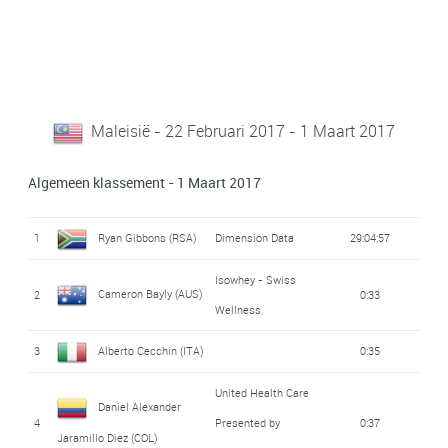
Maleisië - 22 Februari 2017 - 1 Maart 2017
Algemeen klassement - 1 Maart 2017
1
Ryan Gibbons (RSA)
Dimension Data
29:04:57
Isowhey - Swiss
Cameron Bayly (AUS)
2
0:33
Wellness
3
Alberto Cecchin (ITA)
0:35
United Health Care
Daniel Alexander
4
Presented by
0:37
Jaramillo Diez (COL)