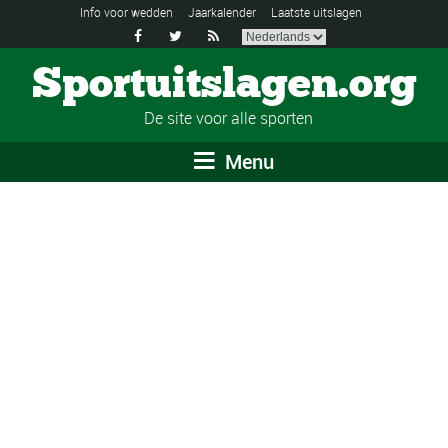
Info voor wedden
Jaarkalender
Laatste uitslagen



Sportuitslagen.org
De site voor alle sporten
Menu