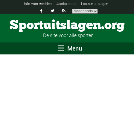
Info voor wedden
Jaarkalender
Laatste uitslagen



Sportuitslagen.org
De site voor alle sporten
Menu