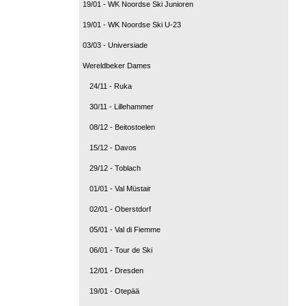
19/01 - WK Noordse Ski Junioren
19/01 - WK Noordse Ski U-23
03/03 - Universiade
Wereldbeker Dames
24/11 - Ruka
30/11 - Lillehammer
08/12 - Beitostoelen
15/12 - Davos
29/12 - Toblach
01/01 - Val Müstair
02/01 - Oberstdorf
05/01 - Val di Fiemme
06/01 - Tour de Ski
12/01 - Dresden
19/01 - Otepää