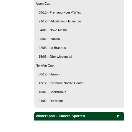
Alpen Cup
08/12 - Premanon-Les-Tuffes
21/12 - Valdidentro - Isolaccia
04/01 - Nove Mesto
08/02 - Planica
02/03 - Le Brassus
15/03 - Oberwiesenthal
Nor-Am Cup
08/12 - Vernon
13/12 - Canmore Nordic Center
18/01 - Sherbrooke
01/02 - Duntroon
Ploegsporten
Sneeuw sporten
Ijssporten
Wintersport - Andere Sporten
Curling
Ijshockey
Alpijnse Ski
Biathlon
Freestyle Skiën
Langlaufen
Noordse Combinatie
Skispringen
Snowboarden
Toerskiën
Bobsleeën
Kunstrijden
Rodelen
Short Track
Skeleton
Snelschaatsen