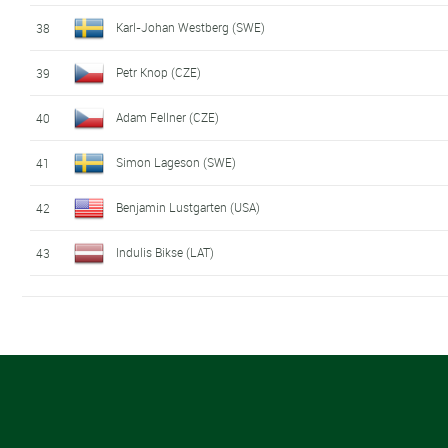
Karl-Johan Westberg (SWE)
38
Petr Knop (CZE)
39
Adam Fellner (CZE)
40
Simon Lageson (SWE)
41
Benjamin Lustgarten (USA)
42
Indulis Bikse (LAT)
43