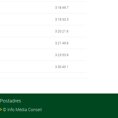
3:18:49.7
3:19:33.3
3:20:21.6
3:21:49.6
3:23:53.9
3:30:40.1
Postadres
© Info Média Conseil