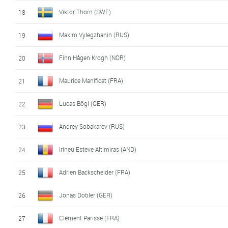
Viktor Thorn (SWE)
18
Maxim Vylegzhanin (RUS)
19
Finn Hågen Krogh (NOR)
20
Maurice Manificat (FRA)
21
Lucas Bögl (GER)
22
Andrey Sobakarev (RUS)
23
Irineu Esteve Altimiras (AND)
24
Adrien Backscheider (FRA)
25
Jonas Dobler (GER)
26
Clément Parisse (FRA)
27