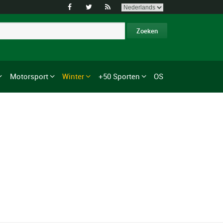



Motorsport
Winter
+50 Sporten
OS