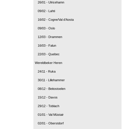
26/01 - Ulricehamn
09/02 - Lahti
16/02 - Cogne/Val d'Aosta
09/03 - Oslo
12/03 - Drammen
16/03 - Falun
22/03 - Quebec
Wereldbeker Heren
24/11 - Ruka
30/11 - Lillehammer
08/12 - Beitostoelen
15/12 - Davos
29/12 - Toblach
01/01 - Val Müstair
02/01 - Oberstdorf