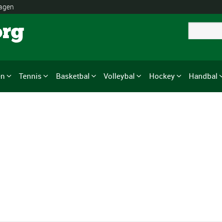
lagen
org
en
Tennis
Basketbal
Volleybal
Hockey
Handbal