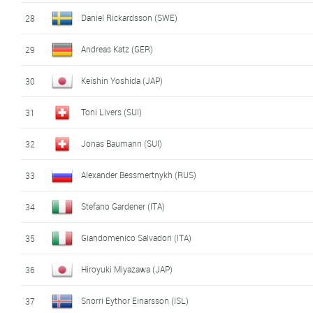
Daniel Rickardsson (SWE)
28
Andreas Katz (GER)
29
Keishin Yoshida (JAP)
30
Toni Livers (SUI)
31
Jonas Baumann (SUI)
32
Alexander Bessmertnykh (RUS)
33
Stefano Gardener (ITA)
34
Giandomenico Salvadori (ITA)
35
Hiroyuki Miyazawa (JAP)
36
Snorri Eythor Einarsson (ISL)
37