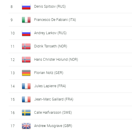
Denis Spitsov (RUS)
8
Francesco De Fabiani (ITA)
9
Andrey Larkov (RUS)
10
Didrik Tønseth (NOR)
11
Hans Christer Holund (NOR)
12
Florian Notz (GER)
13
Jules Lapierre (FRA)
14
Jean-Marc Gaillard (FRA)
15
Calle Halfvarsson (SWE)
16
Andrew Musgrave (GBR)
17