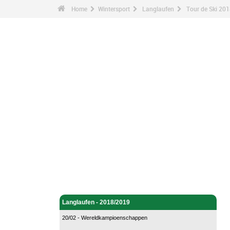
Home
Wintersport
Langlaufen
Tour de Ski 201
Wintersport - Home
Langlaufen - Home
Langlaufen - 2018/2019
20/02 - Wereldkampioenschappen