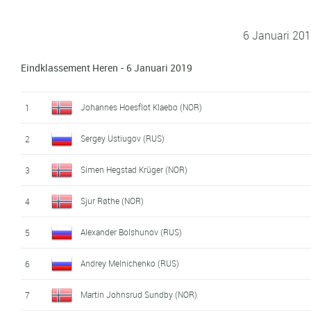
6 Januari 20
Eindklassement Heren - 6 Januari 2019
Johannes Hoesflot Klaebo (NOR)
1
Sergey Ustiugov (RUS)
2
Simen Hegstad Krüger (NOR)
3
Sjur Røthe (NOR)
4
Alexander Bolshunov (RUS)
5
Andrey Melnichenko (RUS)
6
Martin Johnsrud Sundby (NOR)
7