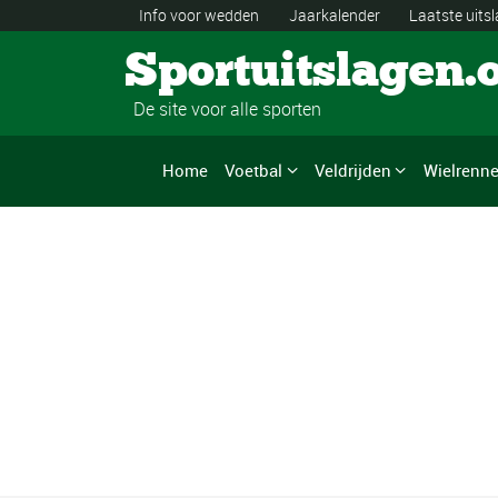
Info voor wedden
Jaarkalender
Laatste uits
Sportuitslagen.
De site voor alle sporten
Home
Voetbal
Veldrijden
Wielrenn