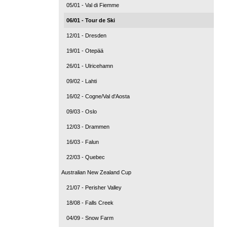
05/01 - Val di Fiemme
06/01 - Tour de Ski
12/01 - Dresden
19/01 - Otepää
26/01 - Ulricehamn
09/02 - Lahti
16/02 - Cogne/Val d'Aosta
09/03 - Oslo
12/03 - Drammen
16/03 - Falun
22/03 - Quebec
Australian New Zealand Cup
21/07 - Perisher Valley
18/08 - Falls Creek
04/09 - Snow Farm