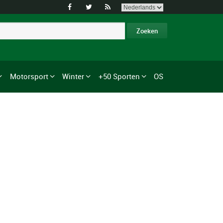



Motorsport
Winter
+50 Sporten
OS