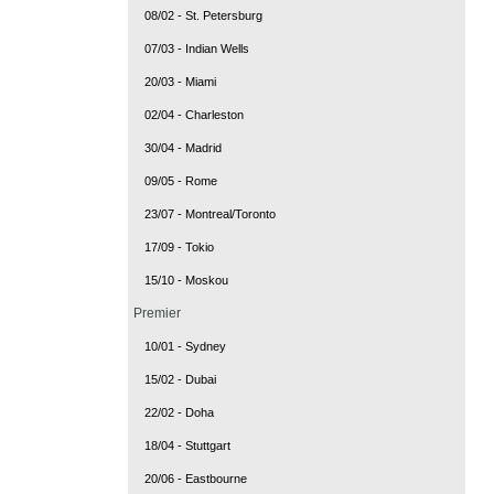
08/02 - St. Petersburg
07/03 - Indian Wells
20/03 - Miami
02/04 - Charleston
30/04 - Madrid
09/05 - Rome
23/07 - Montreal/Toronto
17/09 - Tokio
15/10 - Moskou
Premier
10/01 - Sydney
15/02 - Dubai
22/02 - Doha
18/04 - Stuttgart
20/06 - Eastbourne