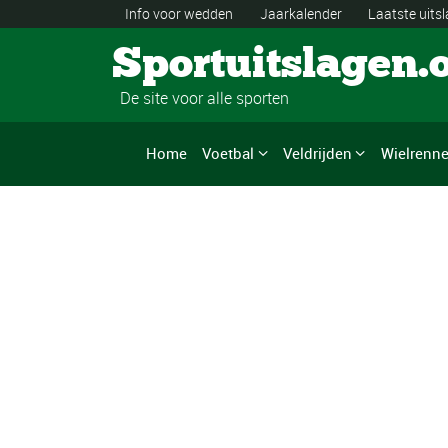
Info voor wedden
Jaarkalender
Laatste uits
Sportuitslagen.
De site voor alle sporten
Home
Voetbal
Veldrijden
Wielrenn