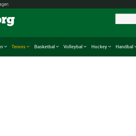
lagen
org
en
Tennis
Basketbal
Volleybal
Hockey
Handbal