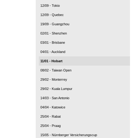
12/09 - Tokio
12/09 - Quebec
19/09 - Guangzhou
02/01 - Shenzhen
03/01 - Brisbane
04/01 - Auckland
11/01 - Hobart
08/02 - Taiwan Open
29/02 - Monterrey
29/02 - Kuala Lumpur
14/03 - San Antonio
04/04 - Katowice
25/04 - Rabat
25/04 - Praag
15/05 - Nürnberger Versicherungscup