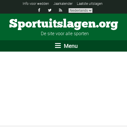
Info voor wedden
Jaarkalender
Laatste uitslagen



Sportuitslagen.org
De site voor alle sporten
Menu