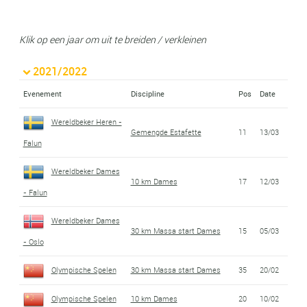
Klik op een jaar om uit te breiden / verkleinen
2021/2022
Evenement
Discipline
Pos
Date
Wereldbeker Heren -
Gemengde Estafette
11
13/03
Falun
Wereldbeker Dames
10 km Dames
17
12/03
- Falun
Wereldbeker Dames
30 km Massa start Dames
15
05/03
- Oslo
Olympische Spelen
30 km Massa start Dames
35
20/02
Olympische Spelen
10 km Dames
20
10/02