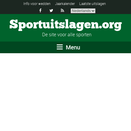
Info voor wedden
Jaarkalender
Laatste uitslagen



Sportuitslagen.org
De site voor alle sporten
Menu