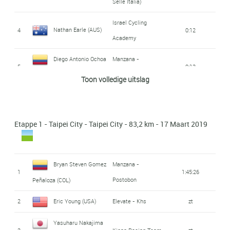
Selle Italia)
Israel Cycling
Nathan Earle (AUS)
4
0:12
Academy
Diego Antonio Ochoa
Manzana -
5
0:13
Postobon
Camargo (COL)
Toon volledige uitslag
Israel Cycling
Guy Niv (ISR)
6
0:14
Academy
Etappe 1 - Taipei City - Taipei City - 83,2 km - 17 Maart 2019
Edmund Bradbury
7
Memil Ccn
0:15
(GBR)
Bryan Steven Gomez
Manzana -
Nariyuki Masuda
Utsunomiya -
1
1:45:26
8
0:15
Postobon
Peñaloza (COL)
Blitzen
(JAP)
2
Eric Young (USA)
Elevate - Khs
zt
9
Chun Kai Feng (TPE)
Bahrain - Merida
0:16
Yasuharu Nakajima
Cristian Raileanu