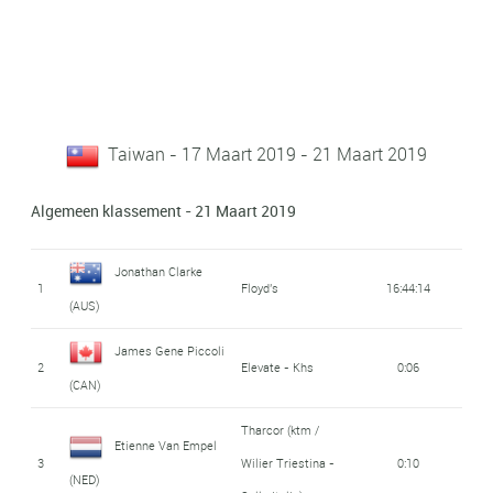
Taiwan - 17 Maart 2019 - 21 Maart 2019
Algemeen klassement - 21 Maart 2019
Jonathan Clarke
1
Floyd's
16:44:14
(AUS)
James Gene Piccoli
2
Elevate - Khs
0:06
(CAN)
Tharcor (ktm /
Etienne Van Empel
3
Wilier Triestina -
0:10
(NED)