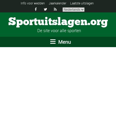
Info voor wedden
Jaarkalender
Laatste uitslagen



Sportuitslagen.org
De site voor alle sporten
Menu