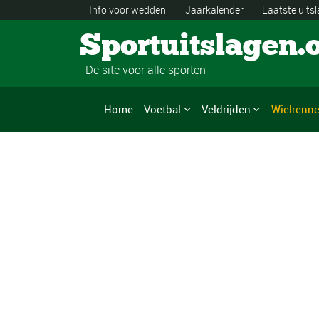
Info voor wedden
Jaarkalender
Laatste uits
Sportuitslagen.
De site voor alle sporten
Home
Voetbal
Veldrijden
Wielrenn