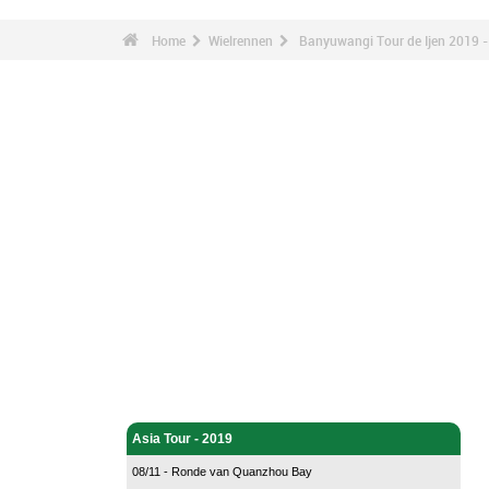
Home
Wielrennen
Banyuwangi Tour de Ijen 2019 -
Wielrennen - Home
Asia Tour - 2019
08/11 - Ronde van Quanzhou Bay