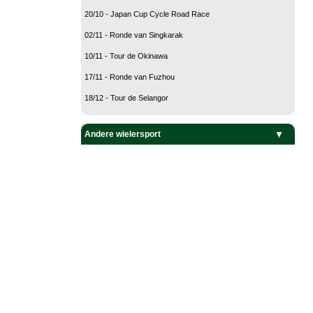
20/10 - Japan Cup Cycle Road Race
02/11 - Ronde van Singkarak
10/11 - Tour de Okinawa
17/11 - Ronde van Fuzhou
18/12 - Tour de Selangor
Andere wielersport
Baanwielrennen
BMX
Mountain Bike
Veldrijden