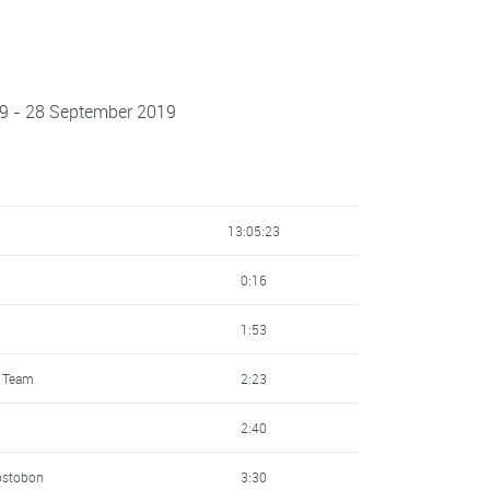
19 - 28 September 2019
13:05:23
0:16
1:53
g Team
2:23
2:40
ostobon
3:30