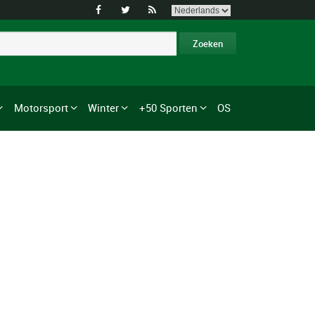



Motorsport
Winter
+50 Sporten
OS