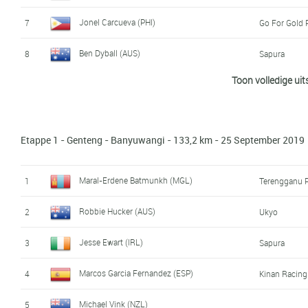
Jonel Carcueva (PHI)
7
Go For Gold 
Ben Dyball (AUS)
8
Sapura
Toon volledige uit
Damien Monier (FRA)
9
Aisan Racin
Marcos Garcia Fernandez (ESP)
10
Kinan Racin
Etappe 1 - Genteng - Banyuwangi - 133,2 km - 25 September 2019
Cristian Raileanu (MDA)
11
Sapura
Kenny Nijssen (NED)
12
Wilton - Uwt
Maral-Erdene Batmunkh (MGL)
1
Terengganu P
Aiman Cahyadi (INA)
13
Pgn
Robbie Hucker (AUS)
2
Ukyo
Sam Crome (AUS)
14
Ukyo
Jesse Ewart (IRL)
3
Sapura
Muhammad Abdurrahman (INA)
15
KFC
Marcos Garcia Fernandez (ESP)
4
Kinan Racin
Ismael Jr. Grospe (PHI)
16
Go For Gold 
Michael Vink (NZL)
5