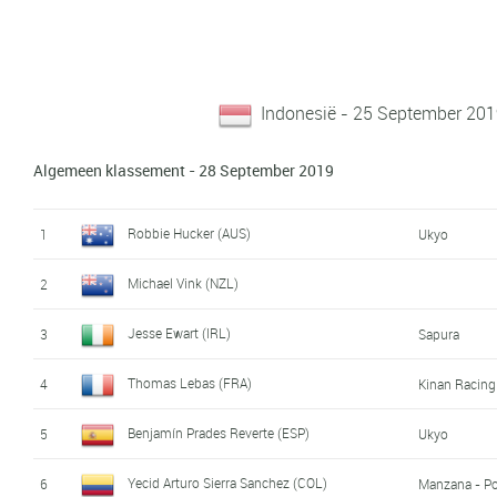
Indonesië - 25 September 20
Algemeen klassement - 28 September 2019
Robbie Hucker (AUS)
1
Ukyo
Michael Vink (NZL)
2
Jesse Ewart (IRL)
3
Sapura
Thomas Lebas (FRA)
4
Kinan Racin
Benjamín Prades Reverte (ESP)
5
Ukyo
Yecid Arturo Sierra Sanchez (COL)
6
Manzana - P