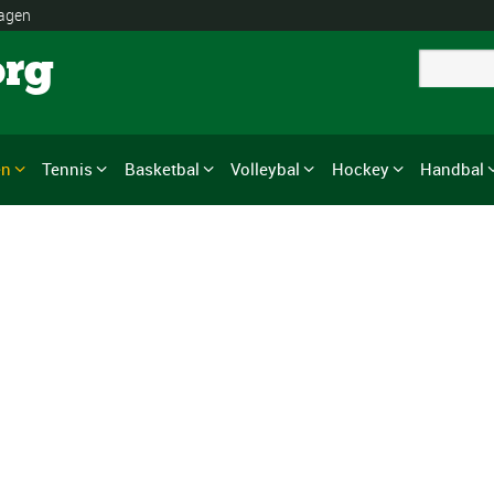
lagen
org
en
Tennis
Basketbal
Volleybal
Hockey
Handbal