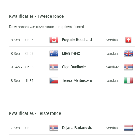
Kwalificaties - Tweede ronde
De winnaars van deze ronde zijn gekwalificeerd
Eugenie Bouchard
8 Sep - 10h05
verslaat
Ellen Perez
8 Sep - 10h05
verslaat
Olga Danilovic
8 Sep - 10h05
verslaat
Tereza Martincova
8 Sep - 11h35
verslaat
Kwalificaties - Eerste ronde
Dejana Radanovic
7 Sep - 10h00
verslaat