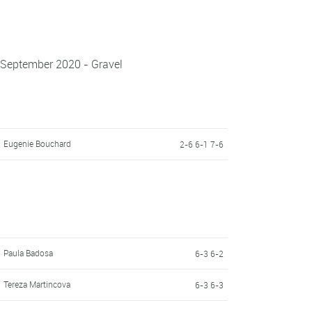
 September 2020 - Gravel
Eugenie Bouchard
2-6 6-1 7-6
Paula Badosa
6-3 6-2
Tereza Martincova
6-3 6-3