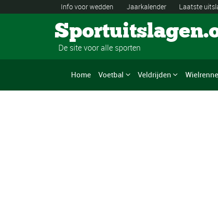
Info voor wedden
Jaarkalender
Laatste uits
Sportuitslagen.
De site voor alle sporten
Home
Voetbal
Veldrijden
Wielrenn