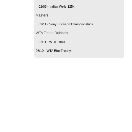
02/03 - Indian Wells 125k
Masters
02/11 - Sony Ericsson Championships
WTA Finale Dubbels
02/11 - WTA Finals
26/10 - WTA Elite Trophy