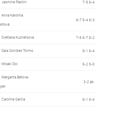
Jasmine Paolini
7-5 6-4
Anna Karolína
6-7 6-4 6-3
edlová
Svetlana Kuznetsova
7-6 6-7 6-2
Sara Sorribes Tormo
6-1 6-4
Misaki Doi
6-2 6-0
Margarita Betova-
3-2 ab.
ryan
Caroline Garcia
6-1 6-4