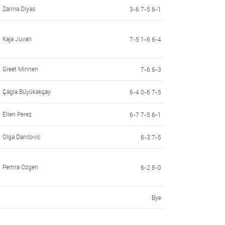
Zarina Diyas
3-6 7-5 6-1
Kaja Juvan
7-5 1-6 6-4
Greet Minnen
7-6 6-3
Çagla Büyükakçay
6-4 0-6 7-5
Ellen Perez
6-7 7-5 6-1
Olga Danilovic
6-3 7-5
Pemra Ozgen
6-2 6-0
Bye