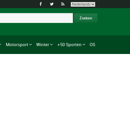



Motorsport
Winter
+50 Sporten
OS