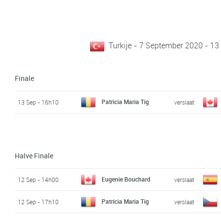
Turkije - 7 September 2020 - 13
Finale
Patricia Maria Tig
13 Sep - 16h10
verslaat
Halve Finale
Eugenie Bouchard
12 Sep - 14h00
verslaat
Patricia Maria Tig
12 Sep - 17h10
verslaat