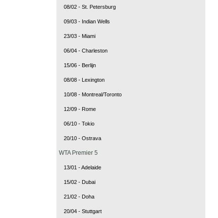
08/02 - St. Petersburg
09/03 - Indian Wells
23/03 - Miami
06/04 - Charleston
15/06 - Berlijn
08/08 - Lexington
10/08 - Montreal/Toronto
12/09 - Rome
06/10 - Tokio
20/10 - Ostrava
WTA Premier 5
13/01 - Adelaide
15/02 - Dubai
21/02 - Doha
20/04 - Stuttgart