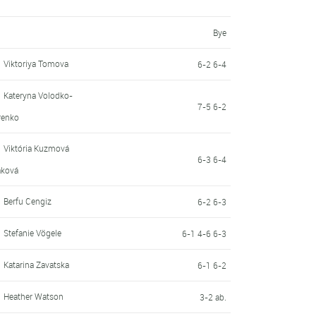
Bye
Viktoriya Tomova
6-2 6-4
Kateryna Volodko-
7-5 6-2
renko
Viktória Kuzmová
6-3 6-4
áková
Berfu Cengiz
6-2 6-3
Stefanie Vögele
6-1 4-6 6-3
Katarina Zavatska
6-1 6-2
Heather Watson
3-2 ab.