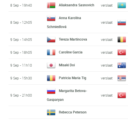
Aliaksandra Sasnovich
8 Sep - 19h40
verslaat
Anna Karolína
8 Sep - 12h05
verslaat
Schmiedlová
Tereza Martincova
9 Sep - 14h05
verslaat
Caroline Garcia
9 Sep - 18h05
verslaat
Misaki Doi
9 Sep - 11h10
verslaat
Patricia Maria Tig
9 Sep - 15h30
verslaat
Margarita Betova-
9 Sep - 21h00
verslaat
Gasparyan
Rebecca Peterson