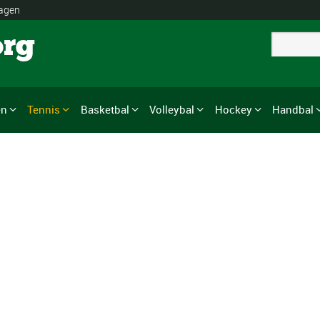
lagen
org
en
Tennis
Basketbal
Volleybal
Hockey
Handbal