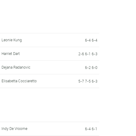
Leonie Kung
6-4 6-4
Harriet Dart
2-6 6-1 6-3
Dejana Radanovic
6-2 6-0
Elisabetta Cocciaretto
5-7 7-5 6-3
Indy De Vroome
6-4 6-1