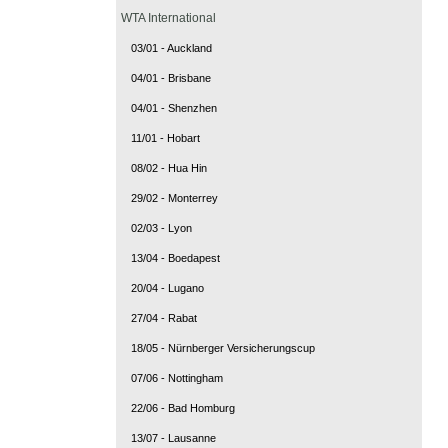
WTA International
03/01 - Auckland
04/01 - Brisbane
04/01 - Shenzhen
11/01 - Hobart
08/02 - Hua Hin
29/02 - Monterrey
02/03 - Lyon
13/04 - Boedapest
20/04 - Lugano
27/04 - Rabat
18/05 - Nürnberger Versicherungscup
07/06 - Nottingham
22/06 - Bad Homburg
13/07 - Lausanne