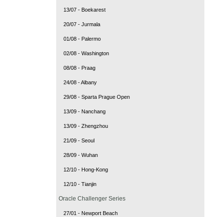
13/07 - Boekarest
20/07 - Jurmala
01/08 - Palermo
02/08 - Washington
08/08 - Praag
24/08 - Albany
29/08 - Sparta Prague Open
13/09 - Nanchang
13/09 - Zhengzhou
21/09 - Seoul
28/09 - Wuhan
12/10 - Hong-Kong
12/10 - Tianjin
Oracle Challenger Series
27/01 - Newport Beach