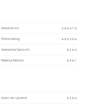
Danka Kovinic
3-6 6-4 7-5
Polona Hercog
4-6 6-3 6-4
Aliaksandra Sasnovich
6-2 6-3
Rebecca Peterson
6-3 6-1
Alison Van Uytvanck
6-3 6-4