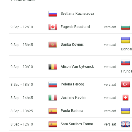
Svetlana Kuznetsova
Eugenie Bouchard
9 Sep - 12h10
verslaat
Danka Kovinic
9 Sep - 13h45
verslaat
Bonda
Alison Van Uytvanck
9 Sep - 10h10
verslaat
Hrunc
Polona Hercog
8 Sep - 18h10
verslaat
Jasmine Paolini
8 Sep - 14h45
verslaat
Paula Badosa
8 Sep - 13h25
verslaat
Sara Sorribes Tormo
8 Sep - 12h10
verslaat