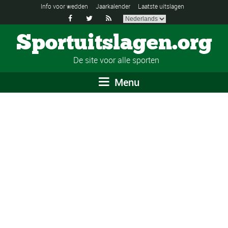
Info voor wedden
Jaarkalender
Laatste uitslagen



Sportuitslagen.org
De site voor alle sporten
Menu