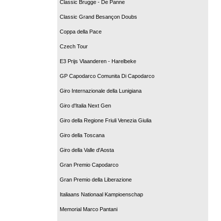
Classic Brugge - De Panne
Classic Grand Besançon Doubs
Coppa della Pace
Czech Tour
E3 Prijs Vlaanderen - Harelbeke
GP Capodarco Comunita Di Capodarco
Giro Internazionale della Lunigiana
Giro d'Italia Next Gen
Giro della Regione Friuli Venezia Giulia
Giro della Toscana
Giro della Valle d'Aosta
Gran Premio Capodarco
Gran Premio della Liberazione
Italiaans Nationaal Kampioenschap
Memorial Marco Pantani