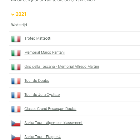
2021
Wedstrijd
Trofeo Matteotti
Memorial Marco Pantani
Giro della Toscana - Memorial Alfredo Martini
Tour du Doubs
Tour du Jura Cycliste
Classic Grand Besançon Doubs
Sazka Tour - Algemeen klassement
Sazka Tour - Etappe 4