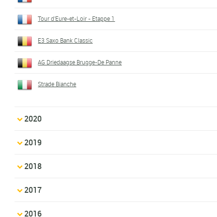
Tour d'Eure-et-Loir - Etappe 1
E3 Saxo Bank Classic
AG Driedaagse Brugge-De Panne
Strade Bianche
2020
2019
2018
2017
2016