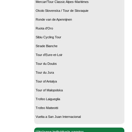
Mercan'Tour Classic Alpes-Maritimes
Okolo Slovenska / Tour de Slovaquie
Ronde van de Apennijnen
Ruota d'Oro
Sibiu Cycling Tour
Strade Bianche
Tour d'Eure-et-Loir
Tour du Doubs
Tour du Jura
Tour of Antalya
Tour of Malopolska
Trofeo Laigueglia
Trofeo Matteotti
Vuelta a San Juan Internacional
Uitslagen individuele sporter