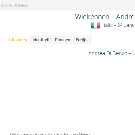
Andrea Di Renzo
Wielrennen - Andre
Italië - 24 Jan
Uitslagen
Identiteit
Ploegen
Erelijst
Andrea Di Renzo - 
Klik op een jaar om uit te breiden / verkleinen