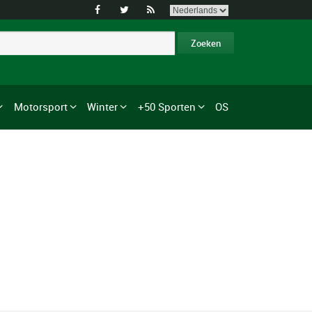



Motorsport
Winter
+50 Sporten
OS