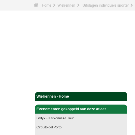
Home
Wielrennen
Uitslagen individuele sporter
Wielrennen - Home
Evenementen gekoppeld aan deze atleet
Baltyk - Karkonosze Tour
Circuito del Porto