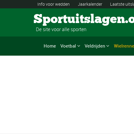
Info voor wedden
Jaarkalender
Laatste uits
Sportuitslagen.
De site voor alle sporten
Home
Voetbal
Veldrijden
Wielrenn