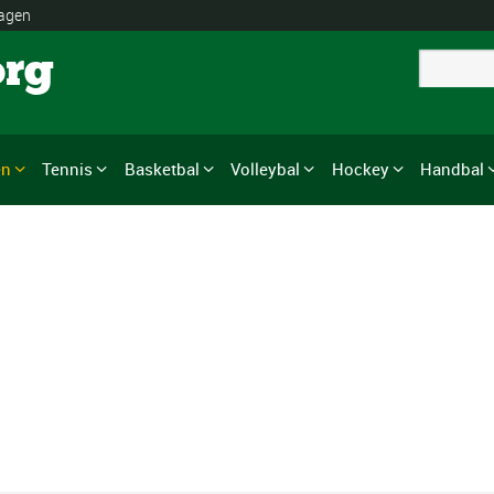
lagen
org
en
Tennis
Basketbal
Volleybal
Hockey
Handbal