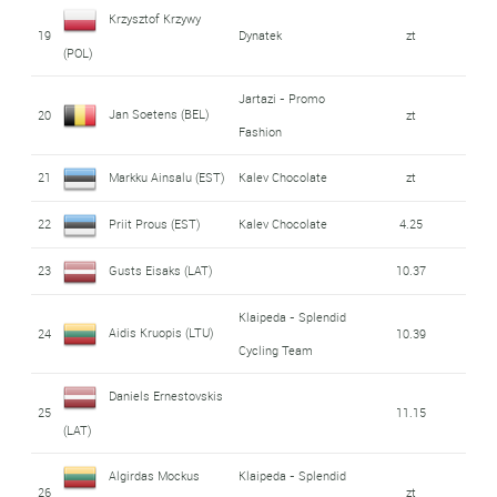
Krzysztof Krzywy
19
Dynatek
zt
(POL)
Jartazi - Promo
Jan Soetens (BEL)
20
zt
Fashion
21
Markku Ainsalu (EST)
Kalev Chocolate
zt
22
Priit Prous (EST)
Kalev Chocolate
4.25
23
Gusts Eisaks (LAT)
10.37
Klaipeda - Splendid
Aidis Kruopis (LTU)
24
10.39
Cycling Team
Daniels Ernestovskis
25
11.15
(LAT)
Algirdas Mockus
Klaipeda - Splendid
26
zt