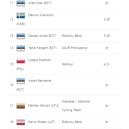
11
Allan Oras (EST)
zt
Marcus Svensson
12
2.53
(SWE)
13
Caspar Austa (EST)
Rietumu Bank
3.26
14
Tanel Kangert (EST)
AG2R Prévoyance
zt
Lukasz Podolski
15
Weltour
4.21
(POL)
Indrek Rannama
16
zt
(EST)
Klaipeda - Splendid
Mantas Mikuzis (LTU)
17
zt
Cycling Team
18
Kalvis Eisaks (LAT)
Rietumu Bank
zt