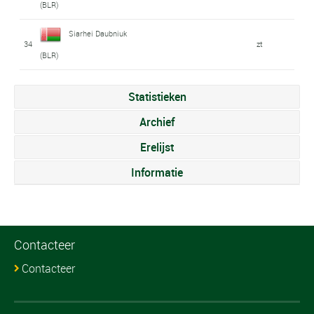
(BLR)
Siarhei Daubniuk
34
zt
(BLR)
Statistieken
Archief
Erelijst
Informatie
Contacteer
Contacteer