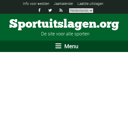
Info voor wedden
Jaarkalender
Laatste uitslagen



Sportuitslagen.org
De site voor alle sporten
Menu