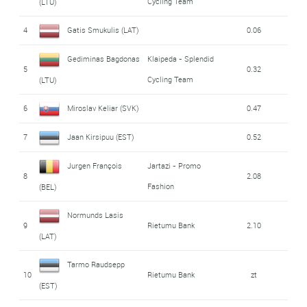
Cycling Team
(LTU)
4
Gatis Smukulis (LAT)
0.06
Gediminas Bagdonas
Klaipeda - Splendid
5
0.32
Cycling Team
(LTU)
6
Miroslav Keliar (SVK)
0.47
7
Jaan Kirsipuu (EST)
0.52
Jurgen François
Jartazi - Promo
8
2.08
Fashion
(BEL)
Normunds Lasis
9
Rietumu Bank
2.10
(LAT)
Tarmo Raudsepp
10
Rietumu Bank
zt
(EST)