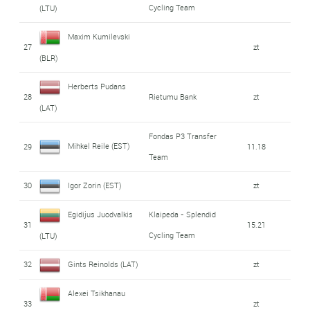
Cycling Team
(LTU)
Maxim Kumilevski
27
zt
(BLR)
Herberts Pudans
28
Rietumu Bank
zt
(LAT)
Fondas P3 Transfer
Mihkel Reile (EST)
29
11.18
Team
30
Igor Zorin (EST)
zt
Egidijus Juodvalkis
Klaipeda - Splendid
31
15.21
Cycling Team
(LTU)
32
Gints Reinolds (LAT)
zt
Alexei Tsikhanau
33
zt