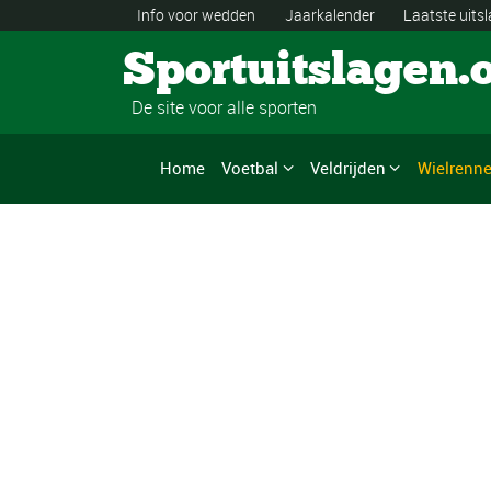
Info voor wedden
Jaarkalender
Laatste uits
Sportuitslagen.
De site voor alle sporten
Home
Voetbal
Veldrijden
Wielrenn