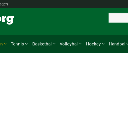
lagen
org
en
Tennis
Basketbal
Volleybal
Hockey
Handbal