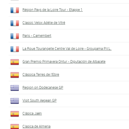
Région Pays de la Loire Tour - Etappe 1
Classic Velox Adélie de Vitré
Paris - Camembert
La Roue Tourangelle Centre Val de Loire - Groupama P.V.L.
Gran Premio Primavera Ontur - Diputación de Albacete
Clàssica Terres de l'Ebre
Region on Dodecanese GP
Visit South Aegean GP
Clásica Jaén
Clasica de Almeria