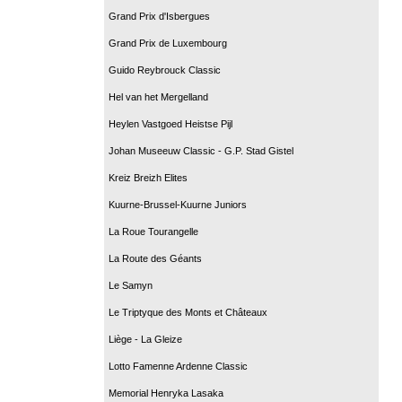
Grand Prix d'Isbergues
Grand Prix de Luxembourg
Guido Reybrouck Classic
Hel van het Mergelland
Heylen Vastgoed Heistse Pijl
Johan Museeuw Classic - G.P. Stad Gistel
Kreiz Breizh Elites
Kuurne-Brussel-Kuurne Juniors
La Roue Tourangelle
La Route des Géants
Le Samyn
Le Triptyque des Monts et Châteaux
Liège - La Gleize
Lotto Famenne Ardenne Classic
Memorial Henryka Lasaka