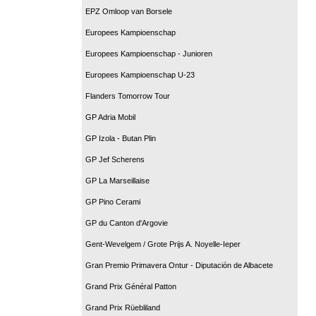
EPZ Omloop van Borsele
Europees Kampioenschap
Europees Kampioenschap - Junioren
Europees Kampioenschap U-23
Flanders Tomorrow Tour
GP Adria Mobil
GP Izola - Butan Plin
GP Jef Scherens
GP La Marseillaise
GP Pino Cerami
GP du Canton d'Argovie
Gent-Wevelgem / Grote Prijs A. Noyelle-Ieper
Gran Premio Primavera Ontur - Diputación de Albacete
Grand Prix Général Patton
Grand Prix Rüebliland