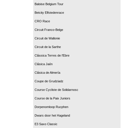
Baloise Belgium Tour
Betcity Elfstedenrace
CRO Race
Circuit Franco-Belge
Circuit de Wallonie
Circuit de la Sarthe
Clàssica Terres de l'Ebre
Clásica Jaén
Clásica de Almería
Coupe de Grudziadz
Course Cycliste de Solidarnosc
Course de la Paix Juniors
Dorpenomloop Rucphen
Dwars door het Hageland
E3 Saxo Classic