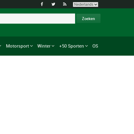



Motorsport
Winter
+50 Sporten
OS