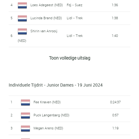
4
Loes Adegeest (NED)
Fdj - Suez
1:36
5
Lucinda Brand (NED)
Lidl - Trek
1:38
Shirin van Anrooij
6
Lidl - Trek
1:40
(NED)
Mischa Bredewold
Toon volledige uitslag
7
Team SD Worx
1:51
(NED)
AG Insurance -
Maud Rijnbeek (NED)
8
2:23
Individuele Tijdrit - Junior Dames - 19 Juni 2024
Soudal Team
Anneke Dijkstra
1
Fee Knaven (NED)
0:24:37
9
2:24
(NED)
2
Puck Langenbarg (NED)
0:57
Karlijn Swinkels
10
Uae Team Adq
2:34
3
Megan Arens (NED)
1:19
(NED)