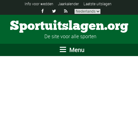
Info voor wedden
Jaarkalender
Laatste uitslagen



Sportuitslagen.org
De site voor alle sporten
Menu