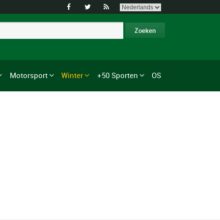



Motorsport
Winter
+50 Sporten
OS