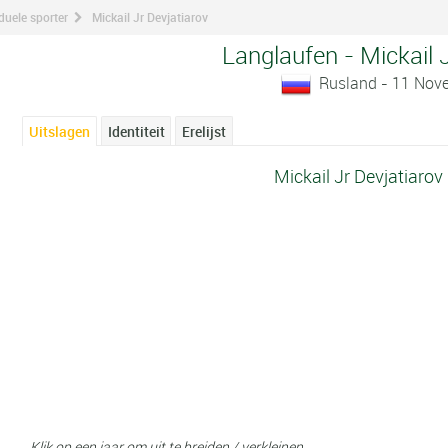
duele sporter
Mickail Jr Devjatiarov
Langlaufen - Mickail 
Rusland - 11 Nov
Uitslagen
Identiteit
Erelijst
Mickail Jr Devjatiarov
Klik op een jaar om uit te breiden / verkleinen