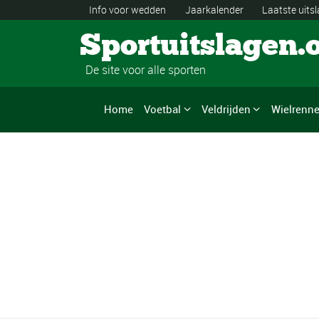
Info voor wedden
Jaarkalender
Laatste uits
Sportuitslagen.
De site voor alle sporten
Home
Voetbal
Veldrijden
Wielrenn