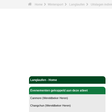
Home
Wintersport
Langlaufen
Uitslagen indivi
Langlaufen - Home
Evenementen gekoppeld aan deze atleet
Canmore (Wereldbeker Heren)
Changchun (Wereldbeker Heren)