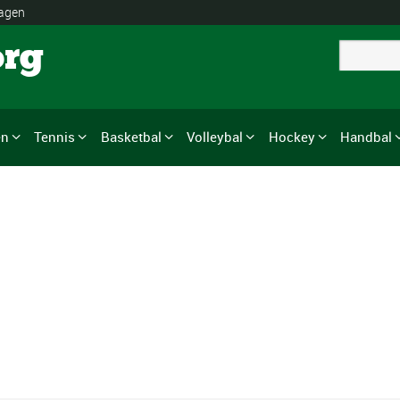
lagen
org
en
Tennis
Basketbal
Volleybal
Hockey
Handbal