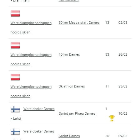
- Drammen
30 km Massa start Dames
13
02/03
Wereldkampioenschappen
noords skiën
10 km Dames
33
26/02
Wereldkampioenschappen
noords skiën
Skiathlon Dames
11
23/02
Wereldkampioenschappen
noords skiën
Wereldbeker Dames
1
Sprint per Ploeg Dames
10/02
- Lahti
Wereldbeker Dames
Sprint Dames
20
09/02