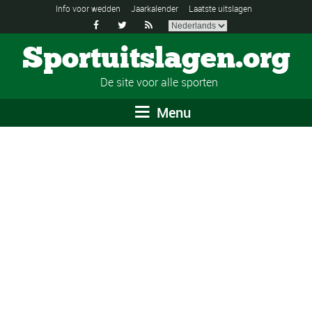
Info voor wedden
Jaarkalender
Laatste uitslagen



Sportuitslagen.org
De site voor alle sporten
Menu