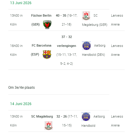
13 Juni 2026
13h00 in
Füchse Berlin
40 - 35
(19-17,
SC
Lanxess
Köln
(GER)
21-18)
Arena
Magdeburg (GER)
37 - 32
FC Barcelona
Aalborg
16h00 in
verlengingen
Lanxess
(ESP)
Köln
(15-11, 13-17,
Arena
Handbold (DEN)
5-2, 4-2)
Om 3e/4e plaats
14 Juni 2026
13h00 in
SC Magdeburg
32 - 26
(17-11,
Aalborg
Lanxess
Köln
15-15)
Arena
Handbold