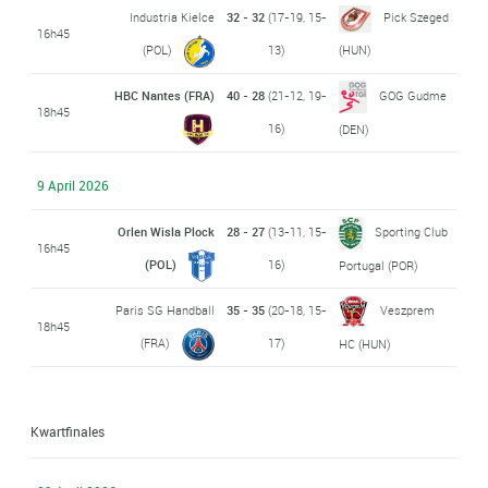
Industria Kielce
32 - 32
(17-19, 15-
Pick Szeged
16h45
(POL)
13)
(HUN)
HBC Nantes (FRA)
40 - 28
(21-12, 19-
GOG Gudme
18h45
16)
(DEN)
9 April 2026
Orlen Wisla Plock
28 - 27
(13-11, 15-
Sporting Club
16h45
(POL)
16)
Portugal (POR)
Paris SG Handball
35 - 35
(20-18, 15-
Veszprem
18h45
(FRA)
17)
HC (HUN)
Kwartfinales