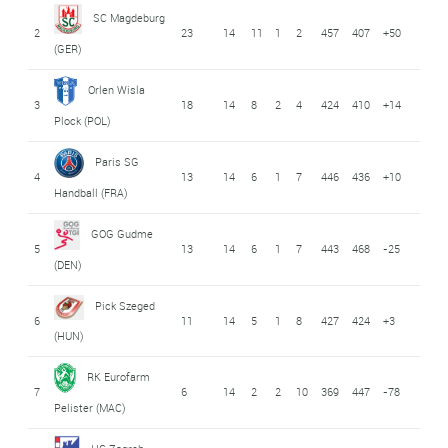
SC Magdeburg
2
23
14
11
1
2
457
407
+50
(GER)
Orlen Wisla
3
18
14
8
2
4
424
410
+14
Plock (POL)
Paris SG
4
13
14
6
1
7
446
436
+10
Handball (FRA)
GOG Gudme
5
13
14
6
1
7
443
468
-25
(DEN)
Pick Szeged
6
11
14
5
1
8
427
424
+3
(HUN)
RK Eurofarm
7
6
14
2
2
10
369
447
-78
Pelister (MAC)