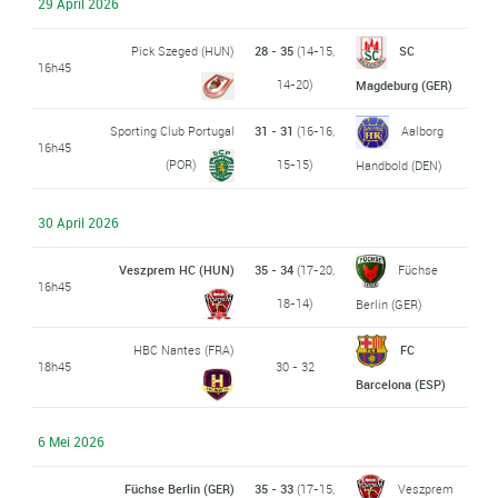
29 April 2026
Pick Szeged (HUN)
28 - 35
(14-15,
SC
16h45
14-20)
Magdeburg (GER)
Sporting Club Portugal
31 - 31
(16-16,
Aalborg
16h45
(POR)
15-15)
Handbold (DEN)
30 April 2026
Veszprem HC (HUN)
35 - 34
(17-20,
Füchse
16h45
18-14)
Berlin (GER)
HBC Nantes (FRA)
FC
18h45
30 - 32
Barcelona (ESP)
6 Mei 2026
Füchse Berlin (GER)
35 - 33
(17-15,
Veszprem