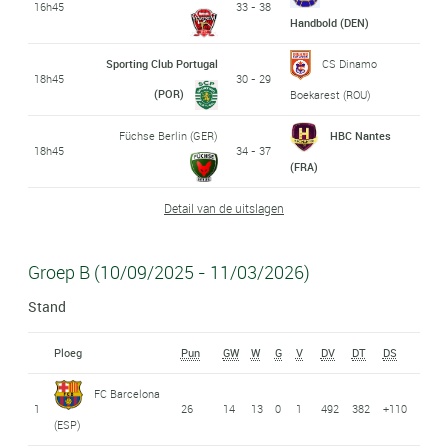
16h45
33 - 38
Handbold (DEN)
Sporting Club Portugal
CS Dinamo
18h45
30 - 29
(POR)
Boekarest (ROU)
Füchse Berlin (GER)
HBC Nantes
18h45
34 - 37
(FRA)
Detail van de uitslagen
Groep B (10/09/2025 - 11/03/2026)
Stand
Ploeg
Pun
GW
W
G
V
DV
DT
DS
FC Barcelona
1
26
14
13
0
1
492
382
+110
(ESP)