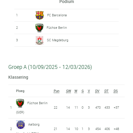
Podium
1
FC Barcelona
2
Füchse Berlin
3
SC Magdeburg
Groep A (10/09/2025 - 12/03/2026)
Klassering
Ploeg
Pun
GW
W
G
V
DV
DT
DS
Füchse Berlin
1
22
14
11
0
3
470
433
+37
(GER)
Aalborg
2
21
14
10
1
3
454
406
+48