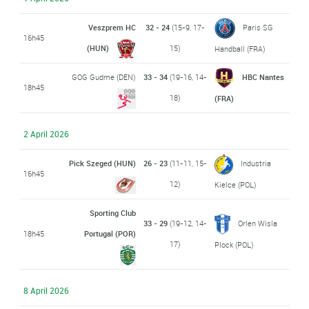
Veszprem HC
32 - 24
(15-9, 17-
Paris SG
16h45
(HUN)
15)
Handball (FRA)
GOG Gudme (DEN)
33 - 34
(19-16, 14-
HBC Nantes
18h45
18)
(FRA)
2 April 2026
Pick Szeged (HUN)
26 - 23
(11-11, 15-
Industria
16h45
12)
Kielce (POL)
Sporting Club
33 - 29
(19-12, 14-
Orlen Wisla
18h45
Portugal (POR)
17)
Plock (POL)
8 April 2026