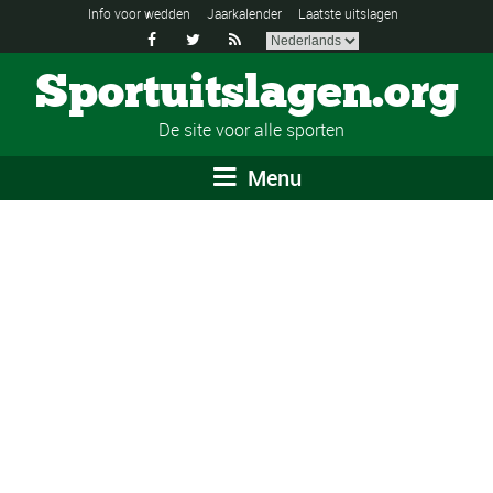
Info voor wedden
Jaarkalender
Laatste uitslagen



Sportuitslagen.org
De site voor alle sporten
Menu