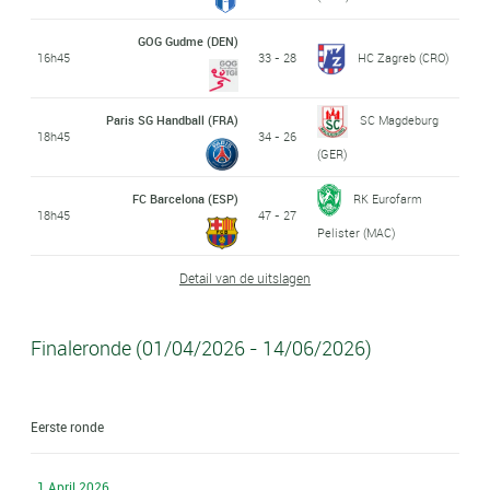
GOG Gudme (DEN)
16h45
33 - 28
HC Zagreb (CRO)
Paris SG Handball (FRA)
SC Magdeburg
18h45
34 - 26
(GER)
FC Barcelona (ESP)
RK Eurofarm
18h45
47 - 27
Pelister (MAC)
Detail van de uitslagen
Finaleronde (01/04/2026 - 14/06/2026)
Eerste ronde
1 April 2026