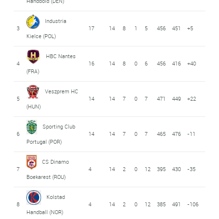
Handbold (DEN)
Industria
3
17
14
8
1
5
456
451
+5
Kielce (POL)
HBC Nantes
4
16
14
8
0
6
456
416
+40
(FRA)
Veszprem HC
5
14
14
7
0
7
471
449
+22
(HUN)
Sporting Club
6
14
14
7
0
7
465
476
-11
Portugal (POR)
CS Dinamo
7
4
14
2
0
12
395
430
-35
Boekarest (ROU)
Kolstad
8
4
14
2
0
12
385
491
-106
Handball (NOR)