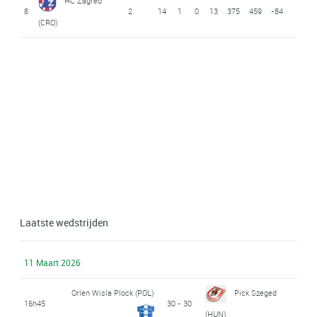
HC Zagreb
8
2
14
1
0
13
375
459
-84
(CRO)
Laatste wedstrijden
11 Maart 2026
Orlen Wisla Plock (POL)
Pick Szeged
16h45
30 - 30
(HUN)