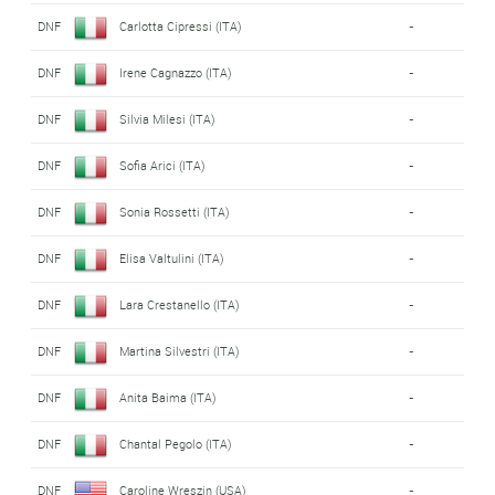
DNF
Carlotta Cipressi (ITA)
-
DNF
Irene Cagnazzo (ITA)
-
DNF
Silvia Milesi (ITA)
-
DNF
Sofia Arici (ITA)
-
DNF
Sonia Rossetti (ITA)
-
DNF
Elisa Valtulini (ITA)
-
DNF
Lara Crestanello (ITA)
-
DNF
Martina Silvestri (ITA)
-
DNF
Anita Baima (ITA)
-
DNF
Chantal Pegolo (ITA)
-
DNF
Caroline Wreszin (USA)
-