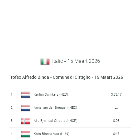
Italië - 15 Maart 2026
Trofeo Alfredo Binda - Comune di Cittiglio - 15 Maart 2026
1
Karlijn Swinkels (NED)
3:53:17
2
Anna van der Breggen (NED)
zt
3
Mie Bjørndal Ottestad (NOR)
0:03
4
Kata Blanka Vas (HUN)
0:47