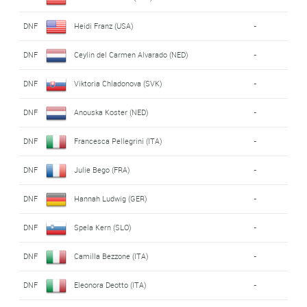
DNF
Heidi Franz (USA)
-
DNF
Ceylin del Carmen Alvarado (NED)
-
DNF
Viktoria Chladonova (SVK)
-
DNF
Anouska Koster (NED)
-
DNF
Francesca Pellegrini (ITA)
-
DNF
Julie Bego (FRA)
-
DNF
Hannah Ludwig (GER)
-
DNF
Spela Kern (SLO)
-
DNF
Camilla Bezzone (ITA)
-
DNF
Eleonora Deotto (ITA)
-