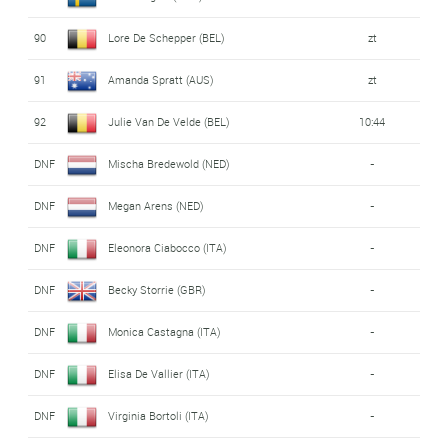
90
Lore De Schepper (BEL)
zt
91
Amanda Spratt (AUS)
zt
92
Julie Van De Velde (BEL)
10:44
DNF
Mischa Bredewold (NED)
-
DNF
Megan Arens (NED)
-
DNF
Eleonora Ciabocco (ITA)
-
DNF
Becky Storrie (GBR)
-
DNF
Monica Castagna (ITA)
-
DNF
Elisa De Vallier (ITA)
-
DNF
Virginia Bortoli (ITA)
-