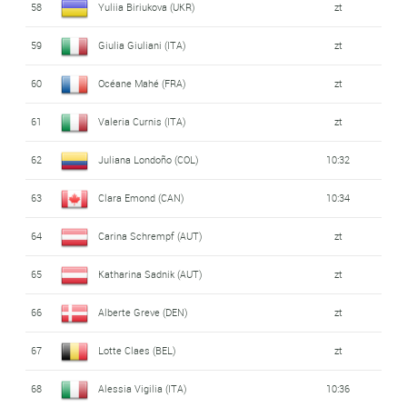
58
Yuliia Biriukova (UKR)
zt
59
Giulia Giuliani (ITA)
zt
60
Océane Mahé (FRA)
zt
61
Valeria Curnis (ITA)
zt
62
Juliana Londoño (COL)
10:32
63
Clara Emond (CAN)
10:34
64
Carina Schrempf (AUT)
zt
65
Katharina Sadnik (AUT)
zt
66
Alberte Greve (DEN)
zt
67
Lotte Claes (BEL)
zt
68
Alessia Vigilia (ITA)
10:36