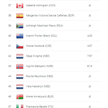
37
Isabella Holmgren (CAN)
zt
38
Margarita Victoria García Cañellas (ESP)
zt
39
Ashleigh Moolman Pasio (RSA)
zt
40
Niamh Fisher-Black (NZL)
4:20
41
Nikola Nosková (CZE)
4:37
42
Maya Kingma (NED)
7:57
43
Ingvild Gåskjenn (NOR)
8:14
44
Rosita Reijnhout (NED)
zt
45
Yara Kastelijn (NED)
zt
46
Alena Amialyusik (BLR)
zt
47
Francesca Barale (ITA)
zt