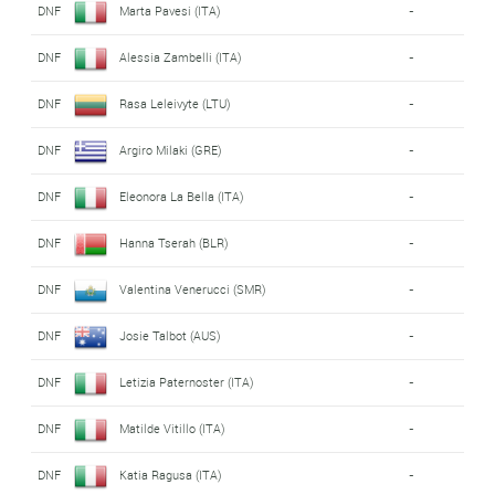
DNF
Marta Pavesi (ITA)
-
DNF
Alessia Zambelli (ITA)
-
DNF
Rasa Leleivyte (LTU)
-
DNF
Argiro Milaki (GRE)
-
DNF
Eleonora La Bella (ITA)
-
DNF
Hanna Tserah (BLR)
-
DNF
Valentina Venerucci (SMR)
-
DNF
Josie Talbot (AUS)
-
DNF
Letizia Paternoster (ITA)
-
DNF
Matilde Vitillo (ITA)
-
DNF
Katia Ragusa (ITA)
-