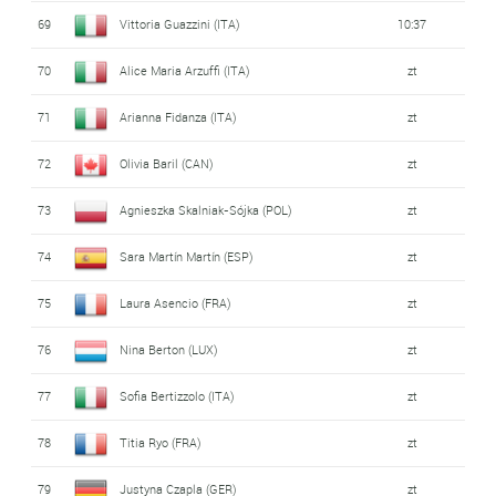
69
Vittoria Guazzini (ITA)
10:37
70
Alice Maria Arzuffi (ITA)
zt
71
Arianna Fidanza (ITA)
zt
72
Olivia Baril (CAN)
zt
73
Agnieszka Skalniak-Sójka (POL)
zt
74
Sara Martín Martín (ESP)
zt
75
Laura Asencio (FRA)
zt
76
Nina Berton (LUX)
zt
77
Sofia Bertizzolo (ITA)
zt
78
Titia Ryo (FRA)
zt
79
Justyna Czapla (GER)
zt