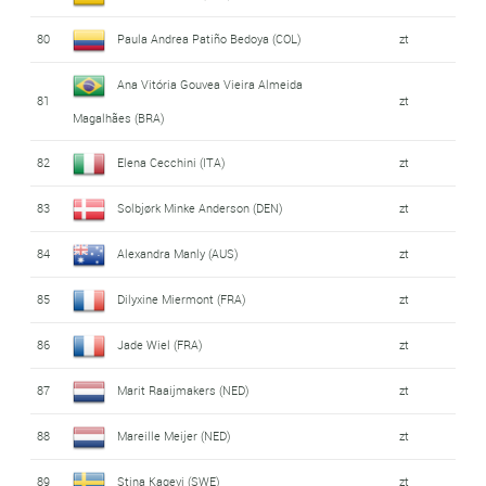
80
Paula Andrea Patiño Bedoya (COL)
zt
Ana Vitória Gouvea Vieira Almeida
81
zt
Magalhães (BRA)
82
Elena Cecchini (ITA)
zt
83
Solbjørk Minke Anderson (DEN)
zt
84
Alexandra Manly (AUS)
zt
85
Dilyxine Miermont (FRA)
zt
86
Jade Wiel (FRA)
zt
87
Marit Raaijmakers (NED)
zt
88
Mareille Meijer (NED)
zt
89
Stina Kagevi (SWE)
zt