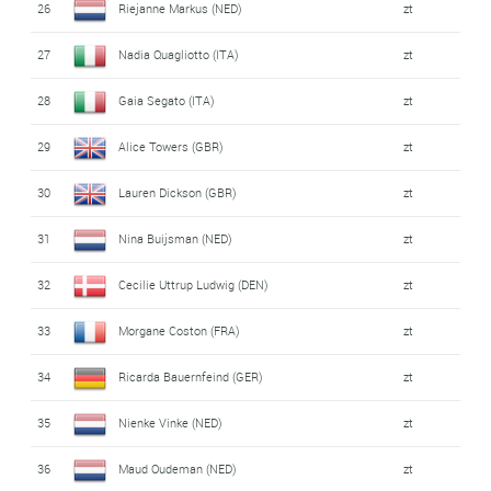
26
Riejanne Markus (NED)
zt
27
Nadia Quagliotto (ITA)
zt
28
Gaia Segato (ITA)
zt
29
Alice Towers (GBR)
zt
30
Lauren Dickson (GBR)
zt
31
Nina Buijsman (NED)
zt
32
Cecilie Uttrup Ludwig (DEN)
zt
33
Morgane Coston (FRA)
zt
34
Ricarda Bauernfeind (GER)
zt
35
Nienke Vinke (NED)
zt
36
Maud Oudeman (NED)
zt