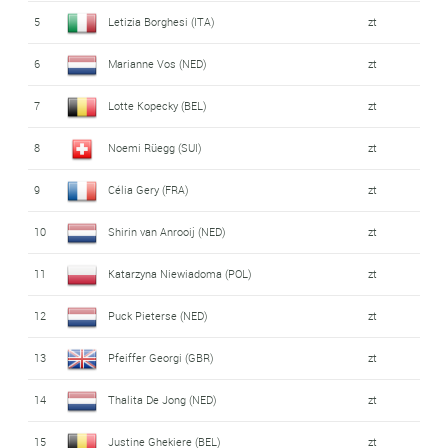
5
Letizia Borghesi (ITA)
zt
6
Marianne Vos (NED)
zt
7
Lotte Kopecky (BEL)
zt
8
Noemi Rüegg (SUI)
zt
9
Célia Gery (FRA)
zt
10
Shirin van Anrooij (NED)
zt
11
Katarzyna Niewiadoma (POL)
zt
12
Puck Pieterse (NED)
zt
13
Pfeiffer Georgi (GBR)
zt
14
Thalita De Jong (NED)
zt
15
Justine Ghekiere (BEL)
zt