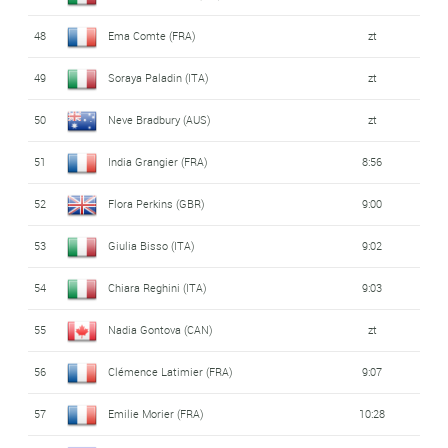
48
Ema Comte (FRA)
zt
49
Soraya Paladin (ITA)
zt
50
Neve Bradbury (AUS)
zt
51
India Grangier (FRA)
8:56
52
Flora Perkins (GBR)
9:00
53
Giulia Bisso (ITA)
9:02
54
Chiara Reghini (ITA)
9:03
55
Nadia Gontova (CAN)
zt
56
Clémence Latimier (FRA)
9:07
57
Emilie Morier (FRA)
10:28