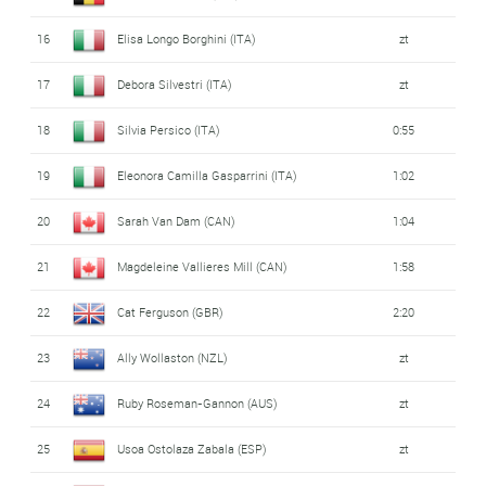
16
Elisa Longo Borghini (ITA)
zt
17
Debora Silvestri (ITA)
zt
18
Silvia Persico (ITA)
0:55
19
Eleonora Camilla Gasparrini (ITA)
1:02
20
Sarah Van Dam (CAN)
1:04
21
Magdeleine Vallieres Mill (CAN)
1:58
22
Cat Ferguson (GBR)
2:20
23
Ally Wollaston (NZL)
zt
24
Ruby Roseman-Gannon (AUS)
zt
25
Usoa Ostolaza Zabala (ESP)
zt