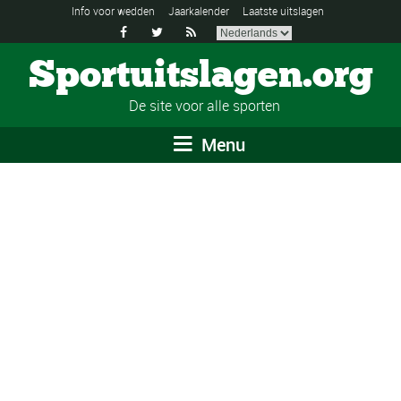
Info voor wedden
Jaarkalender
Laatste uitslagen



Sportuitslagen.org
De site voor alle sporten
Menu