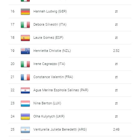
16
Hannah Ludwig (GER)
zt
17
Debora Silvestri (ITA)
zt
18
Laura Gomez (ESP)
zt
19
Henrietta Christie (NZL)
2:32
20
Irene Cagnazzo (ITA)
zt
21
Constance Valentin (FRA)
zt
22
Agua Marina Espínola Salinas (PAR)
zt
23
Nina Berton (LUX)
zt
24
Olha Kulynych (UKR)
zt
25
Venturella Julieta Benedetti (ARG)
2:49