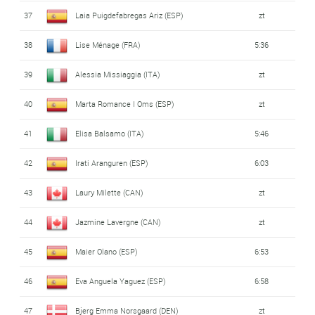
37
Laia Puigdefabregas Ariz (ESP)
zt
38
Lise Ménage (FRA)
5:36
39
Alessia Missiaggia (ITA)
zt
40
Marta Romance I Oms (ESP)
zt
41
Elisa Balsamo (ITA)
5:46
42
Irati Aranguren (ESP)
6:03
43
Laury Milette (CAN)
zt
44
Jazmine Lavergne (CAN)
zt
45
Maier Olano (ESP)
6:53
46
Eva Anguela Yaguez (ESP)
6:58
47
Bjerg Emma Norsgaard (DEN)
zt