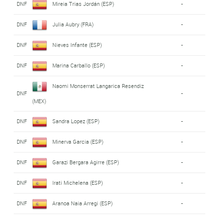
DNF
Mireia Trias Jordán (ESP)
-
DNF
Julia Aubry (FRA)
-
DNF
Nieves Infante (ESP)
-
DNF
Marina Carballo (ESP)
-
Naomi Monserrat Langarica Resendiz
DNF
-
(MEX)
DNF
Sandra Lopez (ESP)
-
DNF
Minerva Garcia (ESP)
-
DNF
Garazi Bergara Agirre (ESP)
-
DNF
Irati Michelena (ESP)
-
DNF
Aranoa Naia Arregi (ESP)
-