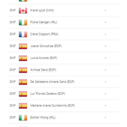
DNF
Kiara Lylyk (CAN)
-
DNF
Fiona Mangan (IRL)
-
DNF
Clara Copponi (FRA)
-
DNF
Joane Gorostiza (ESP)
-
DNF
Lucia Acosta (ESP)
-
DNF
Ainhoa Sanz (ESP)
-
DNF
De Galdeano Amara Sanz (ESP)
-
DNF
Lur Florido Sedano (ESP)
-
DNF
Maitane Arana Quintanilla (ESP)
-
DNF
Esther Wong (IRL)
-