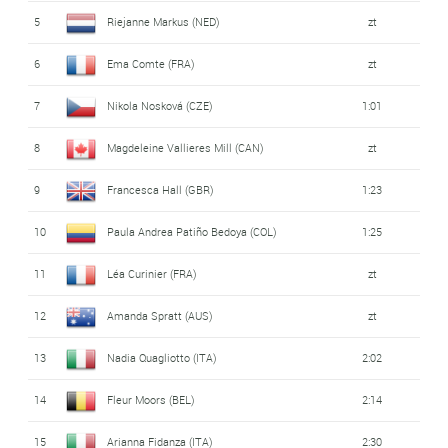
5
Riejanne Markus (NED)
zt
6
Ema Comte (FRA)
zt
7
Nikola Nosková (CZE)
1:01
8
Magdeleine Vallieres Mill (CAN)
zt
9
Francesca Hall (GBR)
1:23
10
Paula Andrea Patiño Bedoya (COL)
1:25
11
Léa Curinier (FRA)
zt
12
Amanda Spratt (AUS)
zt
13
Nadia Quagliotto (ITA)
2:02
14
Fleur Moors (BEL)
2:14
15
Arianna Fidanza (ITA)
2:30