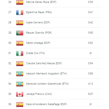
26
Marina Garau Roca (ESP)
3:33
27
Eglantine Rayer (FRA)
3:41
28
Ayala Serrano (ESP)
3:42
29
Raquel Queirós (POR)
3:50
30
Maite Urteaga (ESP)
3:52
31
Giada Silo (ITA)
zt
32
Claudia Sanchez Massa (ESP)
3:54
33
Hadush Merhawit Asgodom (ETH)
3:56
34
Meresiet Ashebir Gebrehiwet (ETH)
4:12
35
Jenaya Francis (CAN)
5:07
36
Naia Amondarain Gazañaga (ESP)
zt