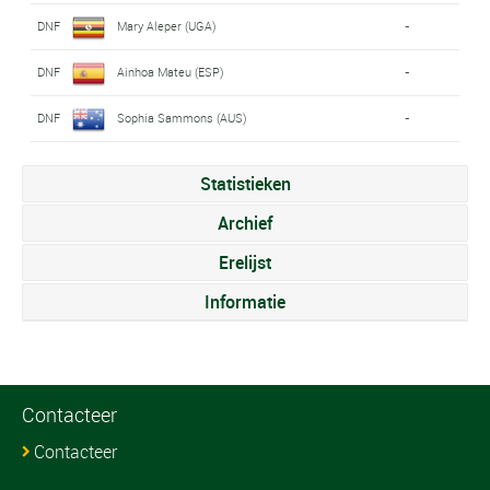
DNF
Mary Aleper (UGA)
-
DNF
Ainhoa Mateu (ESP)
-
DNF
Sophia Sammons (AUS)
-
Statistieken
Archief
Erelijst
Informatie
Contacteer
Contacteer