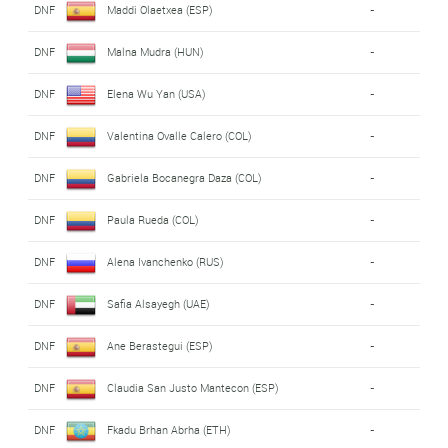
DNF
Maddi Olaetxea (ESP)
-
DNF
Malna Mudra (HUN)
-
DNF
Elena Wu Yan (USA)
-
DNF
Valentina Ovalle Calero (COL)
-
DNF
Gabriela Bocanegra Daza (COL)
-
DNF
Paula Rueda (COL)
-
DNF
Alena Ivanchenko (RUS)
-
DNF
Safia Alsayegh (UAE)
-
DNF
Ane Berastegui (ESP)
-
DNF
Claudia San Justo Mantecon (ESP)
-
DNF
Fkadu Brhan Abrha (ETH)
-