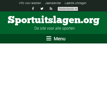
Info voor wedden
Jaarkalender
Laatste uitslagen



Sportuitslagen.org
De site voor alle sporten
Menu