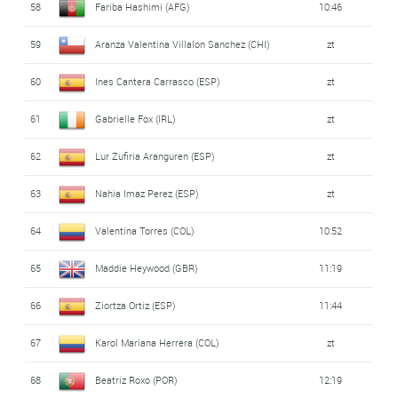
58
Fariba Hashimi (AFG)
10:46
59
Aranza Valentina Villalon Sanchez (CHI)
zt
60
Ines Cantera Carrasco (ESP)
zt
61
Gabrielle Fox (IRL)
zt
62
Lur Zufiria Aranguren (ESP)
zt
63
Nahia Imaz Perez (ESP)
zt
64
Valentina Torres (COL)
10:52
65
Maddie Heywood (GBR)
11:19
66
Ziortza Ortiz (ESP)
11:44
67
Karol Mariana Herrera (COL)
zt
68
Beatriz Roxo (POR)
12:19