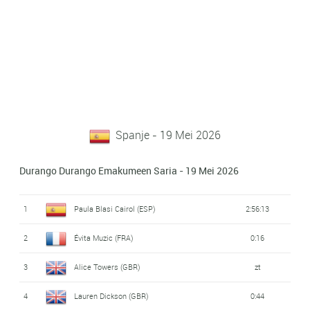
Spanje - 19 Mei 2026
Durango Durango Emakumeen Saria - 19 Mei 2026
1
Paula Blasi Cairol (ESP)
2:56:13
2
Évita Muzic (FRA)
0:16
3
Alice Towers (GBR)
zt
4
Lauren Dickson (GBR)
0:44