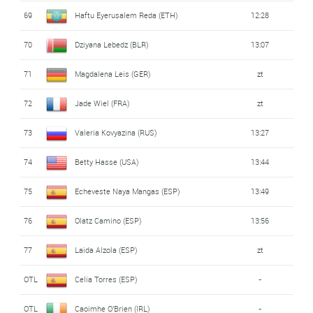
69
Haftu Eyerusalem Reda (ETH)
12:28
70
Dziyana Lebedz (BLR)
13:07
71
Magdalena Leis (GER)
zt
72
Jade Wiel (FRA)
zt
73
Valeria Kovyazina (RUS)
13:27
74
Betty Hasse (USA)
13:44
75
Echeveste Naya Mangas (ESP)
13:49
76
Olatz Camino (ESP)
13:56
77
Laida Alzola (ESP)
zt
OTL
Celia Torres (ESP)
-
OTL
Caoimhe O'Brien (IRL)
-