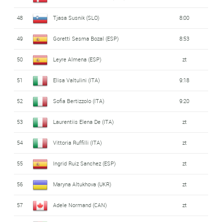
48
Tjasa Susnik (SLO)
8:00
49
Goretti Sesma Bozal (ESP)
8:53
50
Leyre Almena (ESP)
zt
51
Elisa Valtulini (ITA)
9:18
52
Sofia Bertizzolo (ITA)
9:20
53
Laurentiis Elena De (ITA)
zt
54
Vittoria Ruffilli (ITA)
zt
55
Ingrid Ruiz Sanchez (ESP)
zt
56
Maryna Altukhova (UKR)
zt
57
Adele Normand (CAN)
zt