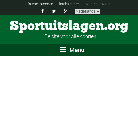
Info voor wedden
Jaarkalender
Laatste uitslagen



Sportuitslagen.org
De site voor alle sporten
Menu