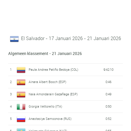
El Salvador - 17 Januari 2026 - 21 Januari 2026
Algemeen klassement - 21 Januari 2026
1
Paula Andrea Patiño Bedoya (COL)
9:42:10
2
Ainara Albert Bosch (ESP)
0:46
3
Naia Amondarain Gazañaga (ESP)
0:49
4
Giorgia Vettorello (ITA)
0:50
5
Anastasiya Samsonova (RUS)
0:52
6
Yelizaveta Sklyarova (KAZ)
0:55