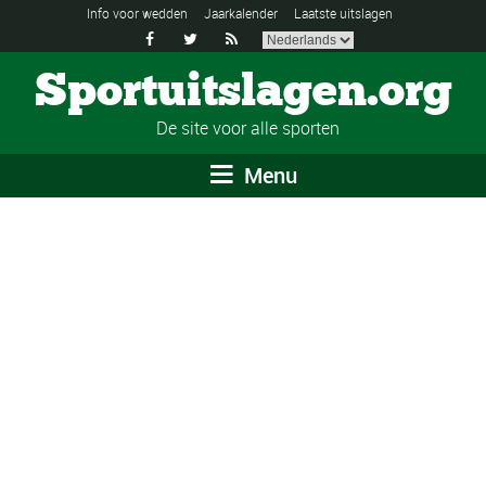
Info voor wedden
Jaarkalender
Laatste uitslagen



Sportuitslagen.org
De site voor alle sporten
Menu