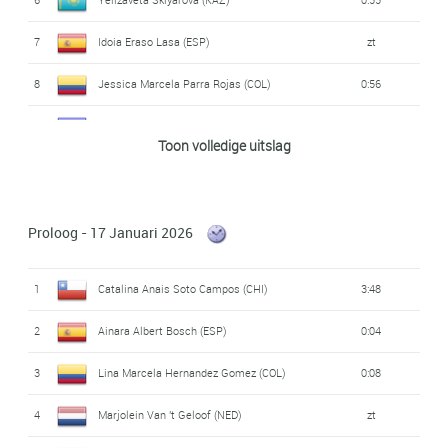
7
Idoia Eraso Lasa (ESP)
zt
8
Jessica Marcela Parra Rojas (COL)
0:56
9
Yuliia Biriukova (UKR)
0:58
Toon volledige uitslag
10
Yanina Kuskova (UZB)
1:01
11
Francesca Hall (GBR)
1:07
Proloog - 17 Januari 2026
12
Andrea Ramírez Fregoso (MEX)
1:10
1
Catalina Anais Soto Campos (CHI)
3:48
13
Irene Cagnazzo (ITA)
1:19
2
Ainara Albert Bosch (ESP)
0:04
14
Sofia Arici (ITA)
1:31
3
Lina Marcela Hernandez Gomez (COL)
0:08
15
Maryna Altukhova (UKR)
zt
4
Marjolein Van 't Geloof (NED)
zt
16
Catalina Anais Soto Campos (CHI)
1:43