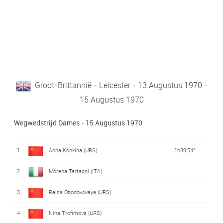
Groot-Brittannië - Leicester - 13 Augustus 1970 -
15 Augustus 1970
Wegwedstrijd Dames - 15 Augustus 1970
1
Anna Konkina (URS)
1h39'54"
2
Morena Tartagni (ITA)
3
Raisa Obodovskaya (URS)
4
Nina Trofimova (URS)