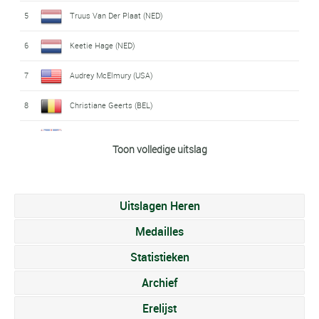
5
Truus Van Der Plaat (NED)
6
Keetie Hage (NED)
7
Audrey McElmury (USA)
8
Christiane Geerts (BEL)
9
Ann Bailey (GBR)
Toon volledige uitslag
10
Iva Zajikova (TCH)
11
Loubov Zadorojnaya (URS)
Uitslagen Heren
12
Marie-Simone Jaudin (FRA)
Medailles
13
Ludmila Smirnova (URS)
Statistieken
Archief
14
Bella Hage (NED)
Erelijst
15
Elsy Jacobs (LUX)