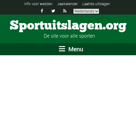
Info voor wedden
Jaarkalender
Laatste uitslagen



Sportuitslagen.org
De site voor alle sporten
Menu