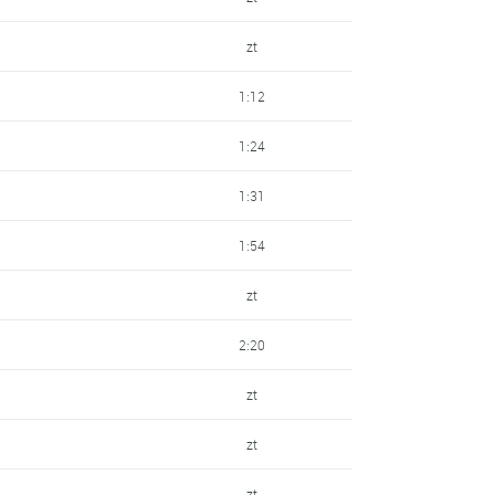
zt
1:12
1:24
1:31
1:54
zt
2:20
zt
zt
zt