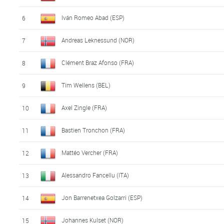
Iván Romeo Abad (ESP)
6
Andreas Leknessund (NOR)
7
Clément Braz Afonso (FRA)
8
Tim Wellens (BEL)
9
Axel Zingle (FRA)
10
Bastien Tronchon (FRA)
11
Mattéo Vercher (FRA)
12
Alessandro Fancellu (ITA)
13
Jon Barrenetxea Golzarri (ESP)
14
Johannes Kulset (NOR)
15