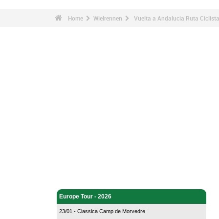
Home
Wielrennen
Vuelta a Andalucia Ruta Ciclista
Wielrennen - Home
Europe Tour - 2026
23/01 - Classica Camp de Morvedre