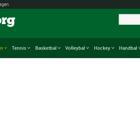
lagen
org
en
Tennis
Basketbal
Volleybal
Hockey
Handbal