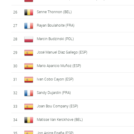
Senne Thonnon (BEL)
26
Rayan Boulahoite (FRA)
27
Marcin Budzinski (POL)
28
José Manuel Díaz Gallego (ESP)
29
Mario Aparicio Muñoz (ESP)
30
Ivan Cobo Cayon (ESP)
31
Sandy Dujardin (FRA)
32
Joan Bou Company (ESP)
33
Matisse Van Kerckhove (BEL)
34
Jon Agirre Egaña (ESP)
35