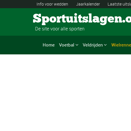
Info voor wedden
Jaarkalender
Laatste uits
Sportuitslagen.
De site voor alle sporten
Home
Voetbal
Veldrijden
Wielrenn