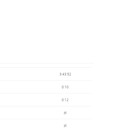
3:43:52
0:10
0:12
zt
zt