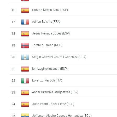
Gotzon Martin Sanz (ESP)
16
Adrien Boichis (FRA)
17
Jesús Herrada Lopez (ESP)
18
Torstein Træen (NOR)
19
Sergio Geovani Chumil Gonzalez (GUA)
20
Ion Izagirre Insausti (ESP)
21
Lorenzo Nespoli (ITA)
22
Ander Okamika Bengoetxea (ESP)
23
Juan Pedro Lopez Perez (ESP)
24
Jefferson Albeiro Cepeda Hernandez (ECU)
25