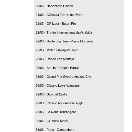
20/03 - Handzame Classic
21/03 - Clàssica Terres de l'Ebre
22/03 - GP Izola - Butan Plin
22/03 - Troféu Internacional da Arrábida
22/03 - Grote prijs Jean-Pierre Monseré
25/03 - Metec Olympia's Tour
25/03 - Ronde van Alentejo
25/03 - Set. Int. Coppi e Bartali
28/03 - Grand Prix Syedra Ancient City
28/03 - Classic Loire Atlantique
29/03 - Giro dell'Emilia
29/03 - Classic Annemasse Agglo
29/03 - La Roue Tourangelle
29/03 - GP Adria Mobil
31/03 - Paris - Camembert