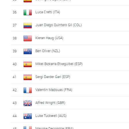
Luca Cretti (ITA)
36
Juan Diego Quintero Gil (COL)
37
Kieran Haug (USA)
38
Ben Oliver (NZL)
39
Mikel Bizkarra Etxeguibel (ESP)
40
Sergi Darder Gari (ESP)
41
Valentin Madouas (FRA)
42
Alfred Wright (GBR)
43
Luke Tuckwell (AUS)
44
Maxime Decomble (FRA)
45