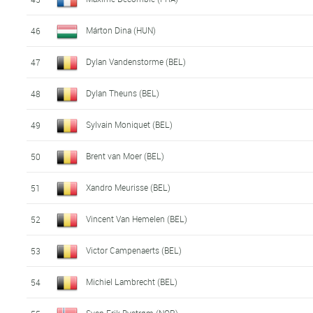
Márton Dina (HUN)
46
Dylan Vandenstorme (BEL)
47
Dylan Theuns (BEL)
48
Sylvain Moniquet (BEL)
49
Brent van Moer (BEL)
50
Xandro Meurisse (BEL)
51
Vincent Van Hemelen (BEL)
52
Victor Campenaerts (BEL)
53
Michiel Lambrecht (BEL)
54
Sven Erik Bystrøm (NOR)