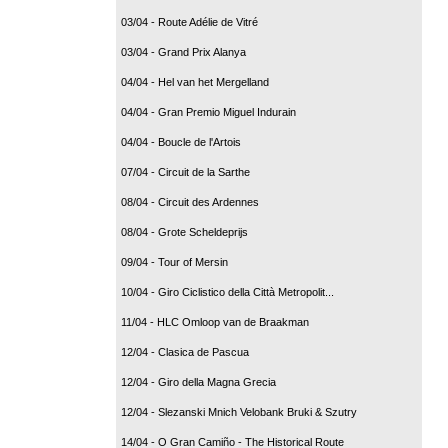
03/04 - Route Adélie de Vitré
03/04 - Grand Prix Alanya
04/04 - Hel van het Mergelland
04/04 - Gran Premio Miguel Indurain
04/04 - Boucle de l'Artois
07/04 - Circuit de la Sarthe
08/04 - Circuit des Ardennes
08/04 - Grote Scheldeprijs
09/04 - Tour of Mersin
10/04 - Giro Ciclistico della Città Metropolit...
11/04 - HLC Omloop van de Braakman
12/04 - Clasica de Pascua
12/04 - Giro della Magna Grecia
12/04 - Slezanski Mnich Velobank Bruki & Szutry
14/04 - O Gran Camiño - The Historical Route