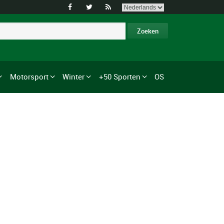



Motorsport
Winter
+50 Sporten
OS