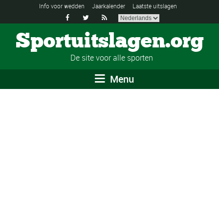
Info voor wedden
Jaarkalender
Laatste uitslagen



Sportuitslagen.org
De site voor alle sporten
Menu