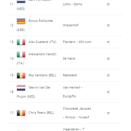
11
Lotto - Domo
zt
(NED)
Enrico Poitschke
12
Wiesenhof
zt
(GER)
13
Alex Gualandi (ITA)
Flanders - Afin.com
zt
Alessandro Vanotti
14
De Nardi
zt
(ITA)
15
Roy Sentjens (BEL)
Rabobank
zt
Marvin Van Der
Van Hemert -
16
zt
Eurogifts
Pluijm (NED)
Chocolade Jacques
Chris Peers (BEL)
17
zt
- Wincor - Nixdorf
Vlaanderen - T