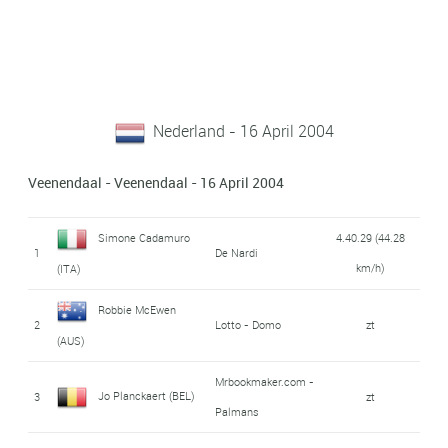
Nederland - 16 April 2004
Veenendaal - Veenendaal - 16 April 2004
Simone Cadamuro
4.40.29 (44.28
1
De Nardi
km/h)
(ITA)
Robbie McEwen
2
Lotto - Domo
zt
(AUS)
Mrbookmaker.com -
Jo Planckaert (BEL)
3
zt
Palmans