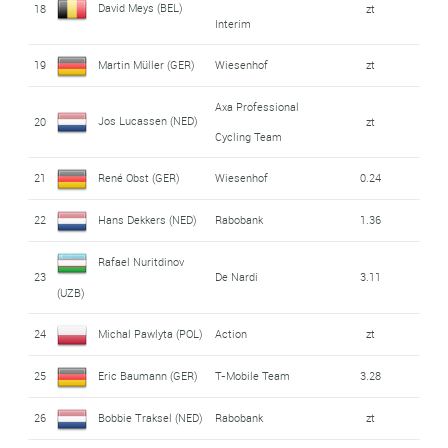
David Meys (BEL)
18
zt
Interim
19
Martin Müller (GER)
Wiesenhof
zt
Axa Professional
Jos Lucassen (NED)
20
zt
Cycling Team
21
René Obst (GER)
Wiesenhof
0.24
22
Hans Dekkers (NED)
Rabobank
1.36
Rafael Nuritdinov
23
De Nardi
3.11
(UZB)
24
Michal Pawlyta (POL)
Action
zt
25
Eric Baumann (GER)
T-Mobile Team
3.28
26
Bobbie Traksel (NED)
Rabobank
zt