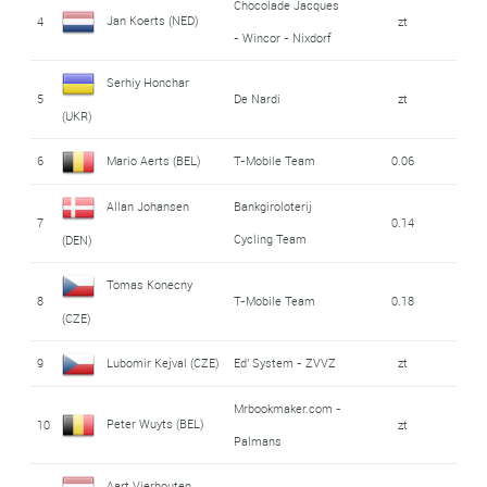
Chocolade Jacques
Jan Koerts (NED)
4
zt
- Wincor - Nixdorf
Serhiy Honchar
5
De Nardi
zt
(UKR)
6
Mario Aerts (BEL)
T-Mobile Team
0.06
Allan Johansen
Bankgiroloterij
7
0.14
Cycling Team
(DEN)
Tomas Konecny
8
T-Mobile Team
0.18
(CZE)
9
Lubomir Kejval (CZE)
Ed' System - ZVVZ
zt
Mrbookmaker.com -
Peter Wuyts (BEL)
10
zt
Palmans
Aart Vierhouten