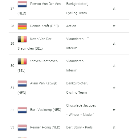
Remco Van Der Ven
Bankgiroloterij
27
zt
Cycling Team
(NED)
28
Dennis Kraft (GER)
Action
zt
Kevin Van Der
Vlaanderen - T
29
zt
Interim
Slagmolen (BEL)
Steven Caethoven
Vlaanderen - T
30
zt
Interim
(BEL)
Alain Van Katwijk
Bankgiroloterij
31
zt
Cycling Team
(NED)
Chocolade Jacques
Bart Voskamp (NED)
32
zt
- Wincor - Nixdorf
33
Reinier Honig (NED)
Bert Story - Piels
zt