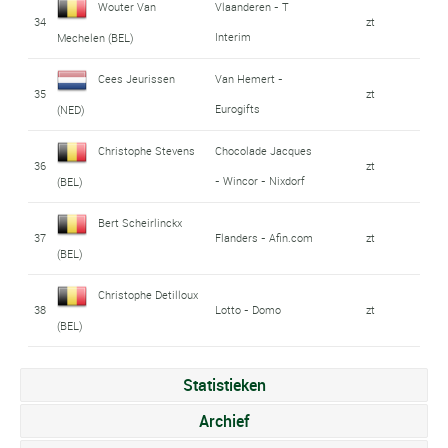
Wouter Van
Vlaanderen - T
34
zt
Interim
Mechelen (BEL)
Cees Jeurissen
Van Hemert -
35
zt
Eurogifts
(NED)
Christophe Stevens
Chocolade Jacques
36
zt
- Wincor - Nixdorf
(BEL)
Bert Scheirlinckx
37
Flanders - Afin.com
zt
(BEL)
Christophe Detilloux
38
Lotto - Domo
zt
(BEL)
Statistieken
Archief