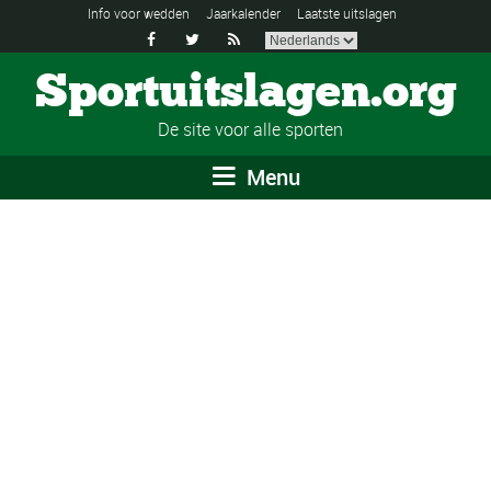
Info voor wedden
Jaarkalender
Laatste uitslagen



Sportuitslagen.org
De site voor alle sporten
Menu