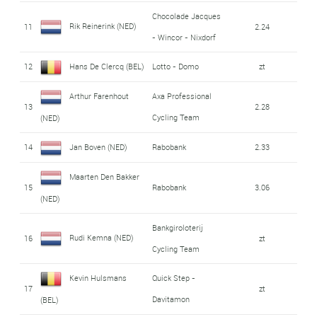
Chocolade Jacques
Rik Reinerink (NED)
11
2.24
- Wincor - Nixdorf
12
Hans De Clercq (BEL)
Lotto - Domo
zt
Arthur Farenhout
Axa Professional
13
2.28
Cycling Team
(NED)
14
Jan Boven (NED)
Rabobank
2.33
Maarten Den Bakker
15
Rabobank
3.06
(NED)
Bankgiroloterij
Rudi Kemna (NED)
16
zt
Cycling Team
Kevin Hulsmans
Quick Step -
17
zt
Davitamon
(BEL)