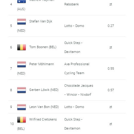
4
Rabobank
zt
(AUS)
Stefan Van Dijk
5
Lotto - Domo
0.27
(NED)
Quick Step -
Tom Boonen (BEL)
6
zt
Davitamon
Peter Möhlmann
Axa Professional
7
0.55
Cycling Team
(NED)
Chocolade Jacques
Gerben Löwik (NED)
8
0.57
- Wincor - Nixdorf
9
Leon Van Bon (NED)
Lotto - Domo
zt
Wilfried Cretskens
Quick Step -
10
zt
Davitamon
(BEL)