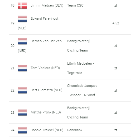
18
Jimmi Madsen (DEN)
Team CSC
zt
Edward Farenhout
19
4.52
(NED)
Remco Van Der Ven
Bankgiroloterij
20
zt
Cycling Team
(NED)
Löwik Meubelen -
Tom Veelers (NED)
21
zt
Tegeltoko
Chocolade Jacques
Bert Hiemstra (NED)
22
zt
- Wincor - Nixdorf
Bankgiroloterij
Matthé Pronk (NED)
23
zt
Cycling Team
24
Bobbie Traksel (NED)
Rabobank
zt