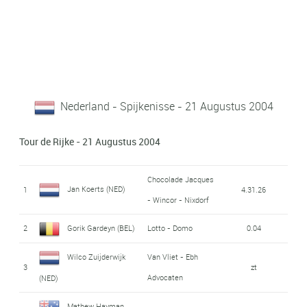
Nederland - Spijkenisse - 21 Augustus 2004
Tour de Rijke - 21 Augustus 2004
Chocolade Jacques
Jan Koerts (NED)
1
4.31.26
- Wincor - Nixdorf
2
Gorik Gardeyn (BEL)
Lotto - Domo
0.04
Wilco Zuijderwijk
Van Vliet - Ebh
3
zt
Advocaten
(NED)
Mathew Hayman