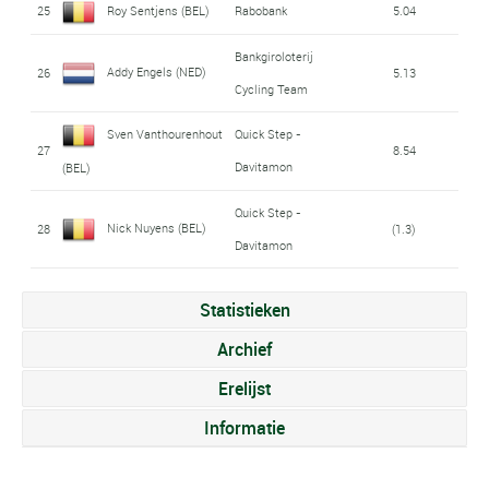
25
Roy Sentjens (BEL)
Rabobank
5.04
Bankgiroloterij
Addy Engels (NED)
26
5.13
Cycling Team
Sven Vanthourenhout
Quick Step -
27
8.54
Davitamon
(BEL)
Quick Step -
Nick Nuyens (BEL)
28
(1.3)
Davitamon
Statistieken
Archief
Erelijst
Informatie