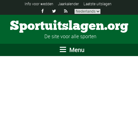
Info voor wedden
Jaarkalender
Laatste uitslagen



Sportuitslagen.org
De site voor alle sporten
Menu