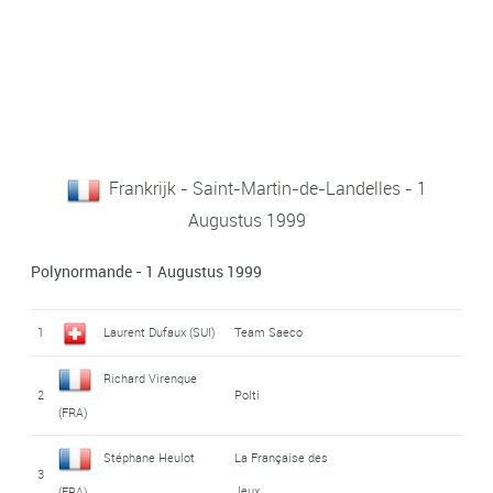
Frankrijk - Saint-Martin-de-Landelles - 1
Augustus 1999
Polynormande - 1 Augustus 1999
1
Laurent Dufaux (SUI)
Team Saeco
Richard Virenque
2
Polti
(FRA)
Stéphane Heulot
La Française des
3
Jeux
(FRA)