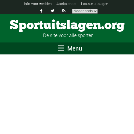
Info voor wedden
Jaarkalender
Laatste uitslagen



Sportuitslagen.org
De site voor alle sporten
Menu