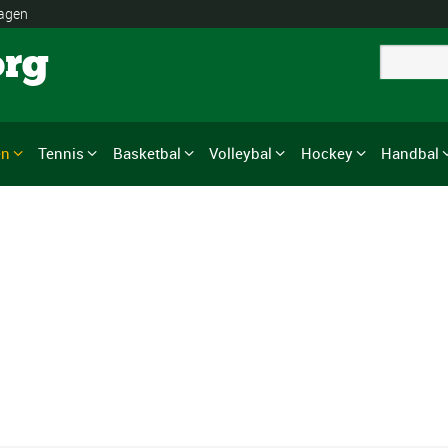
lagen
org
en
Tennis
Basketbal
Volleybal
Hockey
Handbal