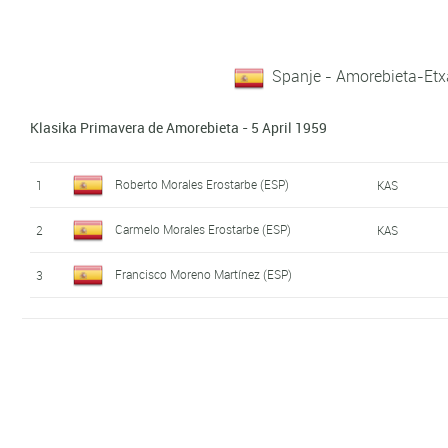
Spanje - Amorebieta-Etxa
Klasika Primavera de Amorebieta - 5 April 1959
Roberto Morales Erostarbe (ESP)
1
KAS
Carmelo Morales Erostarbe (ESP)
2
KAS
Francisco Moreno Martínez (ESP)
3