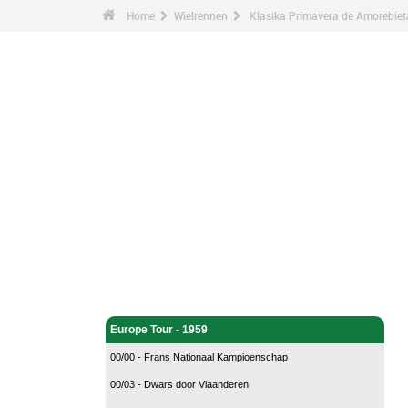
Home
Wielrennen
Klasika Primavera de Amorebiet
Wielrennen - Home
Europe Tour - 1959
00/00 - Frans Nationaal Kampioenschap
00/03 - Dwars door Vlaanderen