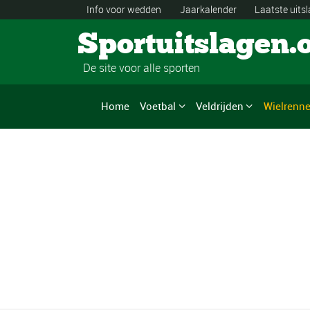
Info voor wedden
Jaarkalender
Laatste uits
Sportuitslagen.
De site voor alle sporten
Home
Voetbal
Veldrijden
Wielrenn