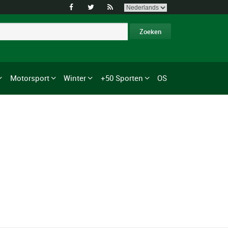



Motorsport
Winter
+50 Sporten
OS