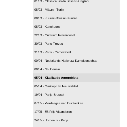
01/03 - Classica Sarda Sassari-Cagliari
08/03 - Milaan - Turijn
08/03 - Kuurne-Brussel-Kuurne
08/03 - Kattekoers
22/03 - Criterium International
30/03 - Paris-Troyes
31/03 - Paris - Camembert
00/04 - Nederlands Nationaal Kampioenschap
00/04 - GP Denain
05/04 - Klasika de Amorebieta
05/04 - Omloop Het Nieuwsblad
19/04 - Parijs-Brussel
07/05 - Vierdaagse van Duinkerken
17/05 - E3 Prijs Vlaanderen
24/05 - Bordeaux - Parijs