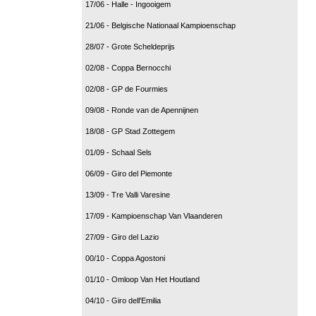
17/06 - Halle - Ingooigem
21/06 - Belgische Nationaal Kampioenschap
28/07 - Grote Scheldeprijs
02/08 - Coppa Bernocchi
02/08 - GP de Fourmies
09/08 - Ronde van de Apennijnen
18/08 - GP Stad Zottegem
01/09 - Schaal Sels
06/09 - Giro del Piemonte
13/09 - Tre Valli Varesine
17/09 - Kampioenschap Van Vlaanderen
27/09 - Giro del Lazio
00/10 - Coppa Agostoni
01/10 - Omloop Van Het Houtland
04/10 - Giro dell'Emilia