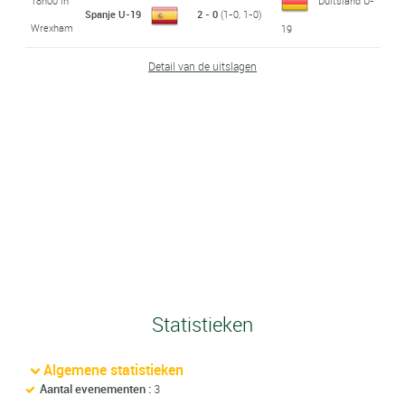
18h00 in
Duitsland U-
Spanje U-19
2 - 0
(1-0, 1-0)
Wrexham
19
Detail van de uitslagen
Statistieken
Algemene statistieken
Aantal evenementen :
3