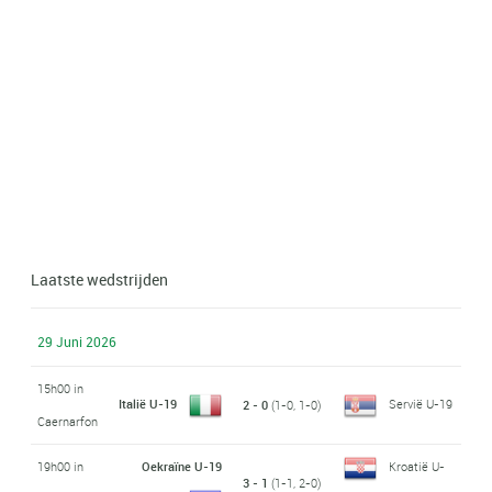
Laatste wedstrijden
29 Juni 2026
15h00 in
Italië U-19
Servië U-19
2 - 0
(1-0, 1-0)
Caernarfon
19h00 in
Oekraïne U-19
Kroatië U-
3 - 1
(1-1, 2-0)