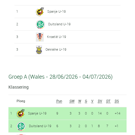
1
Spanje U-19
2
Duitsland U-19
3
Kroatië U-19
3
Oekraïne U-19
Groep A (Wales - 28/06/2026 - 04/07/2026)
Klassering
Ploeg
Pun
GW
W
G
V
DV
DT
DS
1
Spanje U-19
9
3
3
0
0
14
0
+14
2
Duitsland U-19
6
3
2
0
1
8
7
+1