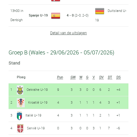
13h00 in
Duitsland U-
Spanje U-19
4 - 0
(2-0, 2-0)
Denbigh
19
Detail van de uitslagen
Groep B (Wales - 29/06/2026 - 05/07/2026)
Stand
Ploeg
Pun
GW
W
G
V
DV
DT
DS
1
Oekraïne U-19
9
3
3
0
0
6
2
+4
2
Kroatië U-19
4
3
1
1
1
4
3
+1
3
Italië U-19
4
3
1
1
1
2
1
+1
4
Servië U-19
0
3
0
0
3
1
7
-6