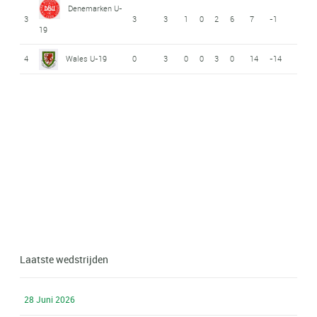
Denemarken U-
3
3
3
1
0
2
6
7
-1
19
4
Wales U-19
0
3
0
0
3
0
14
-14
Laatste wedstrijden
28 Juni 2026