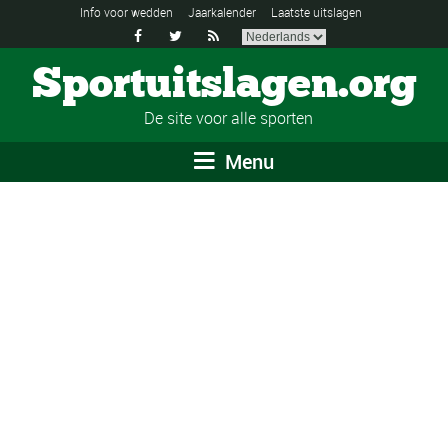
Info voor wedden
Jaarkalender
Laatste uitslagen



Sportuitslagen.org
De site voor alle sporten
Menu