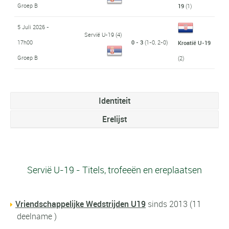
Groep B
19
(1)
5 Juli 2026 -
Servië U-19
(4)
17h00
0 - 3
(1-0, 2-0)
Kroatië U-19
Groep B
(2)
Identiteit
Erelijst
Servië U-19 - Titels, trofeeën en ereplaatsen
Vriendschappelijke Wedstrijden U19
sinds 2013 (11
deelname )