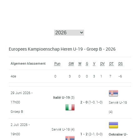
Europees Kampioenschap Heren U-19 - Groep B - 2026
Algemeen klassement
Pun
GW
W
G
V
DV
DT
DS
4de
0
3
0
0
3
1
7
-6
29 Juni 2026 -
Italië U-19
(3)
17h00
2 - 0
(1-0, 1-0)
Servië U-19
Groep B
(4)
2 Juli 2026 -
Servië U-19
(4)
19h00
1 - 2
(2-1, 0-0)
Oekraïne U-