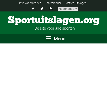
Info voor wedden
Jaarkalender
Laatste uitslagen



Sportuitslagen.org
De site voor alle sporten
Menu