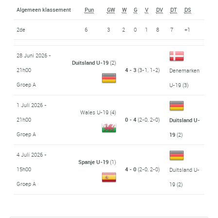
Algemeen klassement
Pun
GW
W
G
V
DV
DT
DS
2de
6
3
2
0
1
8
7
+1
28 Juni 2026 -
Duitsland U-19
(2)
21h00
4 - 3
(3-1, 1-2)
Denemarken
Groep A
U-19
(3)
1 Juli 2026 -
Wales U-19
(4)
21h00
0 - 4
(2-0, 2-0)
Duitsland U-
Groep A
19
(2)
4 Juli 2026 -
Spanje U-19
(1)
15h00
4 - 0
(2-0, 2-0)
Duitsland U-
Groep A
19
(2)