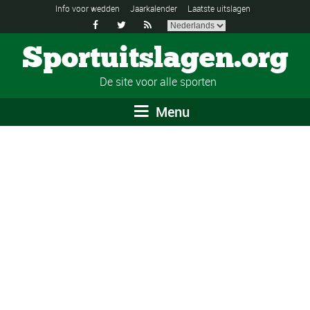
Info voor wedden
Jaarkalender
Laatste uitslagen



Sportuitslagen.org
De site voor alle sporten
Menu