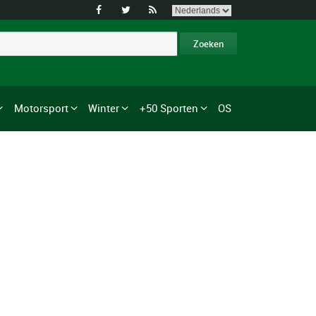



Motorsport
Winter
+50 Sporten
OS