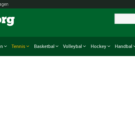
lagen
org
en
Tennis
Basketbal
Volleybal
Hockey
Handbal