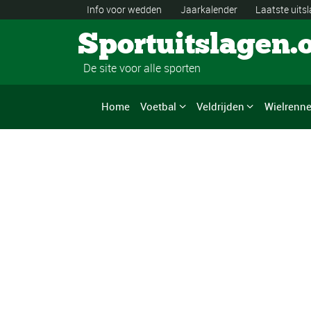
Info voor wedden
Jaarkalender
Laatste uits
Sportuitslagen.
De site voor alle sporten
Home
Voetbal
Veldrijden
Wielrenn