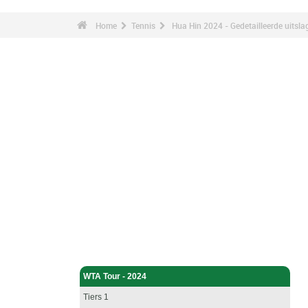
Home
Tennis
Hua Hin 2024 - Gedetailleerde uitsla
Tennis - Home
WTA Tour - 2024
Tiers 1