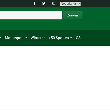



Motorsport
Winter
+50 Sporten
OS