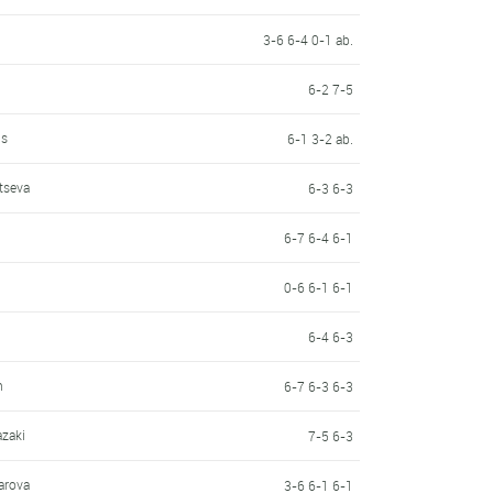
3-6 6-4 0-1 ab.
6-2 7-5
ns
6-1 3-2 ab.
btseva
6-3 6-3
6-7 6-4 6-1
0-6 6-1 6-1
6-4 6-3
n
6-7 6-3 6-3
azaki
7-5 6-3
arova
3-6 6-1 6-1