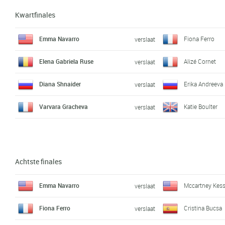
Kwartfinales
Emma Navarro
Fiona Ferro
verslaat
Elena Gabriela Ruse
Alizé Cornet
verslaat
Diana Shnaider
Erika Andreeva
verslaat
Varvara Gracheva
Katie Boulter
verslaat
Achtste finales
Emma Navarro
Mccartney Kess
verslaat
Fiona Ferro
Cristina Bucsa
verslaat