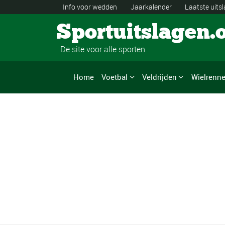
Info voor wedden
Jaarkalender
Laatste uits
Sportuitslagen.
De site voor alle sporten
Home
Voetbal
Veldrijden
Wielrenn