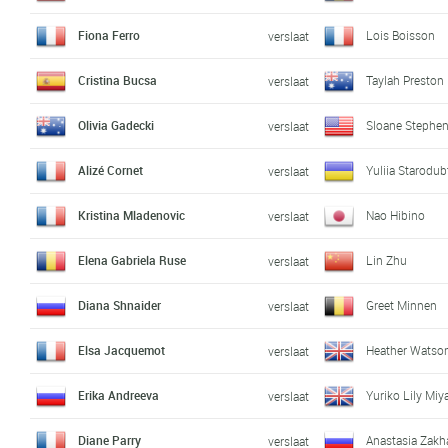
Fiona Ferro
Lois Boisson
verslaat
Cristina Bucsa
Taylah Preston
verslaat
Olivia Gadecki
Sloane Stephe
verslaat
Alizé Cornet
Yuliia Starodu
verslaat
Kristina Mladenovic
Nao Hibino
verslaat
Elena Gabriela Ruse
Lin Zhu
verslaat
Diana Shnaider
Greet Minnen
verslaat
Elsa Jacquemot
Heather Watso
verslaat
Erika Andreeva
Yuriko Lily Miy
verslaat
Diane Parry
Anastasia Zakh
verslaat