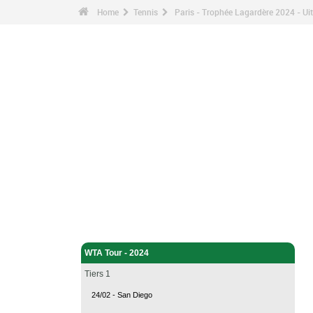
Home
Tennis
Paris - Trophée Lagardère 2024 - Ui
Tennis - Home
WTA Tour - 2024
Tiers 1
24/02 - San Diego