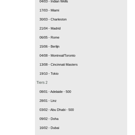
04/03 - Indian Wells
17/03 - Miami
30/03 - Charleston
21/04 - Madrid
06/05 - Rome
15/06 - Berlijn
04/08 - Montreal/Toronto
13/08 - Cincinnati Masters
19/10 - Tokio
Tiers 2
08/01 - Adelaide - 500
28/01 - Linz
03/02 - Abu Dhabi - 500
09/02 - Doha
16/02 - Dubai