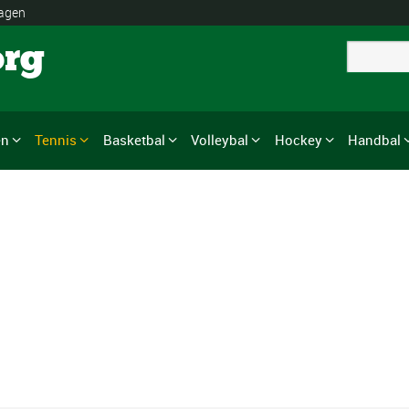
lagen
org
en
Tennis
Basketbal
Volleybal
Hockey
Handbal