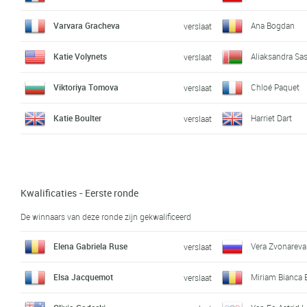
Varvara Gracheva
Ana Bogdan
verslaat
Katie Volynets
Aliaksandra Sa
verslaat
Viktoriya Tomova
Chloé Paquet
verslaat
Katie Boulter
Harriet Dart
verslaat
Kwalificaties - Eerste ronde
De winnaars van deze ronde zijn gekwalificeerd
Elena Gabriela Ruse
Vera Zvonareva
verslaat
Elsa Jacquemot
Miriam Bianca 
verslaat