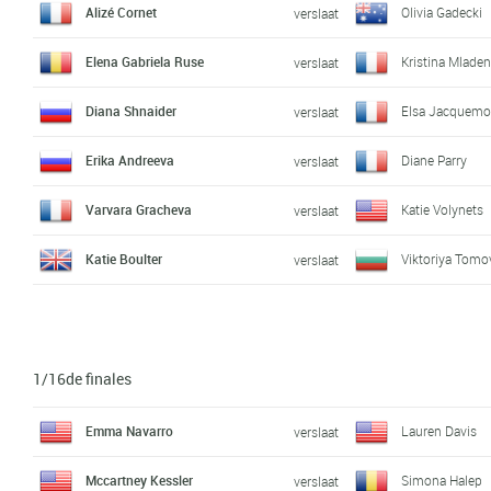
Alizé Cornet
Olivia Gadecki
verslaat
Elena Gabriela Ruse
Kristina Mlade
verslaat
Diana Shnaider
Elsa Jacquemo
verslaat
Erika Andreeva
Diane Parry
verslaat
Varvara Gracheva
Katie Volynets
verslaat
Katie Boulter
Viktoriya Tomo
verslaat
1/16de finales
Emma Navarro
Lauren Davis
verslaat
Mccartney Kessler
Simona Halep
verslaat