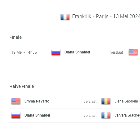
Frankrijk - Parijs - 13 Mei 202
Finale
Diana Shnaider
19 Mei - 14h55
verslaat
Halve Finale
Emma Navarro
Elena Gabriela
verslaat
Diana Shnaider
Varvara Grache
verslaat