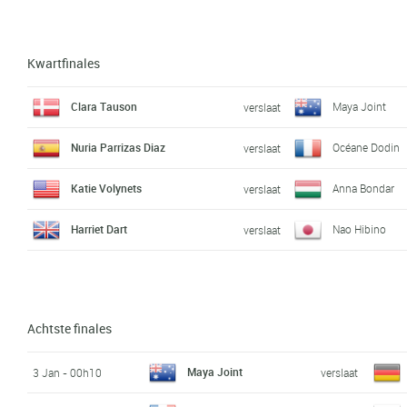
Kwartfinales
Clara Tauson
Maya Joint
verslaat
Nuria Parrizas Diaz
Océane Dodin
verslaat
Katie Volynets
Anna Bondar
verslaat
Harriet Dart
Nao Hibino
verslaat
Achtste finales
Maya Joint
3 Jan - 00h10
verslaat