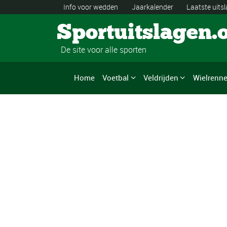
Info voor wedden
Jaarkalender
Laatste uits
Sportuitslagen.
De site voor alle sporten
Home
Voetbal
Veldrijden
Wielrenn