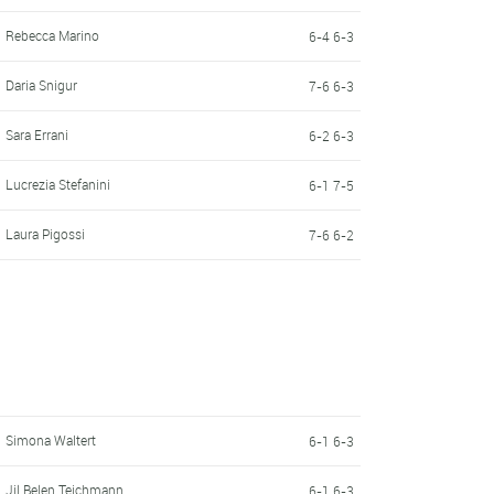
Rebecca Marino
6-4 6-3
Daria Snigur
7-6 6-3
Sara Errani
6-2 6-3
Lucrezia Stefanini
6-1 7-5
Laura Pigossi
7-6 6-2
Simona Waltert
6-1 6-3
Jil Belen Teichmann
6-1 6-3