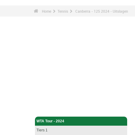
Home
Tennis
Canberra - 125 2024 - Uitslagen
Tennis - Home
WTA Tour - 2024
Tiers 1