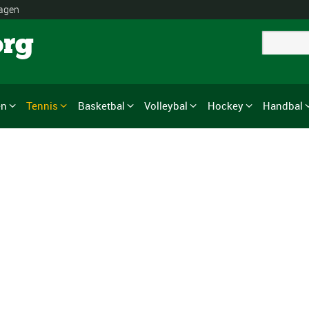
lagen
org
en
Tennis
Basketbal
Volleybal
Hockey
Handbal