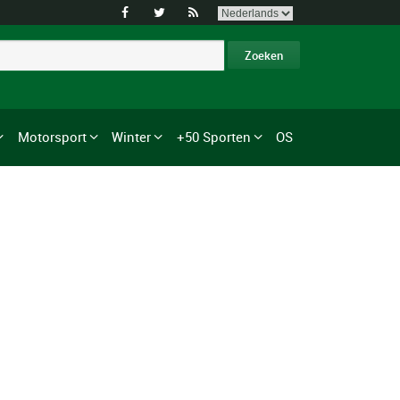



Motorsport
Winter
+50 Sporten
OS