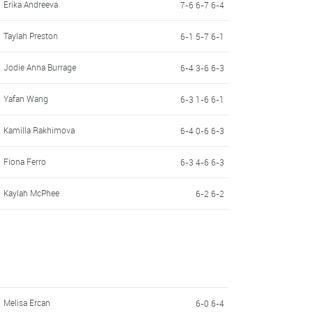
Erika Andreeva
7-6 6-7 6-4
Taylah Preston
6-1 5-7 6-1
Jodie Anna Burrage
6-4 3-6 6-3
Yafan Wang
6-3 1-6 6-1
Kamilla Rakhimova
6-4 0-6 6-3
Fiona Ferro
6-3 4-6 6-3
Kaylah McPhee
6-2 6-2
Melisa Ercan
6-0 6-4