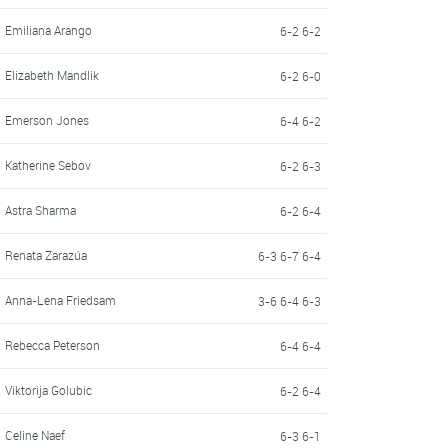
Emiliana Arango
6-2 6-2
Elizabeth Mandlik
6-2 6-0
Emerson Jones
6-4 6-2
Katherine Sebov
6-2 6-3
Astra Sharma
6-2 6-4
Renata Zarazúa
6-3 6-7 6-4
Anna-Lena Friedsam
3-6 6-4 6-3
Rebecca Peterson
6-4 6-4
Viktorija Golubic
6-2 6-4
Celine Naef
6-3 6-1