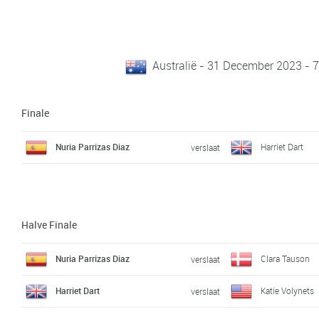
Australië - 31 December 2023 - 7
Finale
Nuria Parrizas Diaz
Harriet Dart
verslaat
Halve Finale
Nuria Parrizas Diaz
Clara Tauson
verslaat
Harriet Dart
Katie Volynets
verslaat