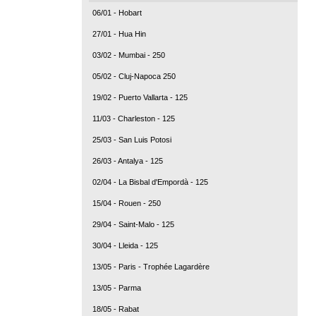
06/01 - Hobart
27/01 - Hua Hin
03/02 - Mumbai - 250
05/02 - Cluj-Napoca 250
19/02 - Puerto Vallarta - 125
11/03 - Charleston - 125
25/03 - San Luis Potosi
26/03 - Antalya - 125
02/04 - La Bisbal d'Empordà - 125
15/04 - Rouen - 250
29/04 - Saint-Malo - 125
30/04 - Lleida - 125
13/05 - Paris - Trophée Lagardère
13/05 - Parma
18/05 - Rabat