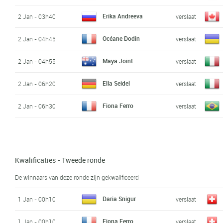
Erika Andreeva
2 Jan - 03h40
verslaat
Océane Dodin
2 Jan - 04h45
verslaat
Maya Joint
2 Jan - 04h55
verslaat
Ella Seidel
2 Jan - 06h20
verslaat
Fiona Ferro
2 Jan - 06h30
verslaat
Kwalificaties - Tweede ronde
De winnaars van deze ronde zijn gekwalificeerd
Daria Snigur
1 Jan - 00h10
verslaat
Fiona Ferro
1 Jan - 00h10
verslaat