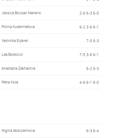
Jessica Bouzas Maneiro
2-6 6-3 6-0
Polina Kudermetova
6-2 3-6 6-1
Veronika Erjavec
7-5 6-3
Lea Boskovic
7-5 3-6 6-1
Anastasia Zakharova
6-2 6-3
Petra Hule
4-6 6-1 6-0
Nigina Abduraimova
6-3 6-4