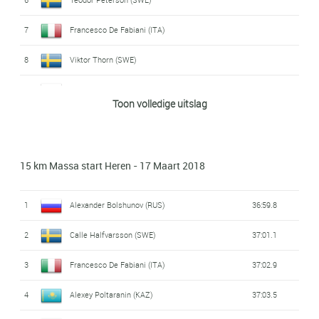
7
Francesco De Fabiani (ITA)
8
Viktor Thorn (SWE)
9
Alexander Bolshunov (RUS)
Toon volledige uitslag
10
Karl-Johan Westberg (SWE)
11
Calle Halfvarsson (SWE)
15 km Massa start Heren - 17 Maart 2018
12
Sindre Bjørnestad Skar (NOR)
1
Alexander Bolshunov (RUS)
36:59.8
13
Baptiste Gros (FRA)
2
Calle Halfvarsson (SWE)
37:01.1
14
Simeon Hamilton (USA)
3
Francesco De Fabiani (ITA)
37:02.9
15
Hiroyuki Miyazawa (JAP)
4
Alexey Poltaranin (KAZ)
37:03.5
16
Andrew Young (GBR)