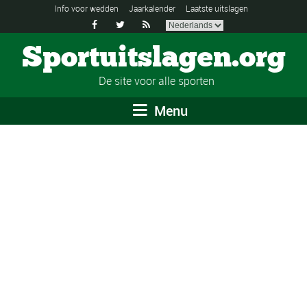
Info voor wedden
Jaarkalender
Laatste uitslagen



Sportuitslagen.org
De site voor alle sporten
Menu